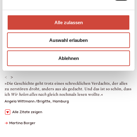
Hardcover Leinen
304 Seiten
erschienen am 25. März 2020
Alle zulassen
978-3-257-07130-6
€ (D) 22.00 / sFr 30.00* / € (A) 22.70
* unverb. Preisempfehlung
Auswahl erlauben
Auch erhältlich als
Leseprobe
Drucken
Lesekreise
Ablehnen
Hörprobe
Downloads
<
>
»Die Geschichte geht trotz eines schrecklichen Verdachts, der alles
»
zu zerstören droht, anders aus als gedacht. Und das ist so schön, dass
F
ich
Wir holen alles nach
gleich nochmals lesen wollte.«
Angela Wittmann / Brigitte, Hamburg
Alle Zitate zeigen
→
Martina Borger