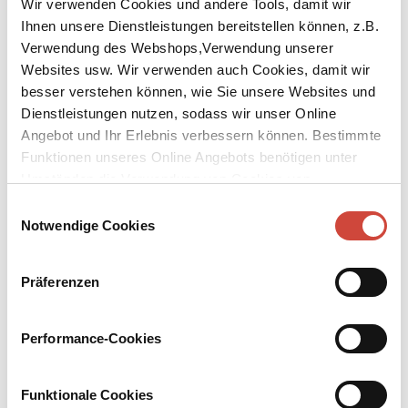
Wir verwenden Cookies und andere Tools, damit wir
Ihnen unsere Dienstleistungen bereitstellen können, z.B.
Verwendung des Webshops,Verwendung unserer
Websites usw. Wir verwenden auch Cookies, damit wir
besser verstehen können, wie Sie unsere Websites und
Dienstleistungen nutzen, sodass wir unser Online
↘
Download Bilddatei
Angebot und Ihr Erlebnis verbessern können. Bestimmte
Funktionen unseres Online Angebots benötigen unter
Wir holen alles nach
Umständen die Verwendung von Cookies von
Drittanbietern.
Einwilligungsauswahl
Job und Kind unter einem Hut – die alleinerziehende Sina jongliert
Notwendige Cookies
damit seit Jahren. Seit kurzem wird sie von ihrem neuen Partner
Torsten dabei unterstützt. Und sie haben Ellen, Ende sechzig, die
sich für Nachhaltigkeit einsetzt und das hat, was sich Sinas Sohn
Präferenzen
Elvis so wünscht: Zeit, Geduld – und einen Hund. Doch dann
widerfährt dem sensiblen Jungen etwas Schlimmes. Da er sein
Geheimnis nicht preisgibt, spinnt sich ein fatales Netz aus
Performance-Cookies
Gerüchten um die kleine Patchworkfamilie.
Mehr zum Inhalt
Funktionale Cookies