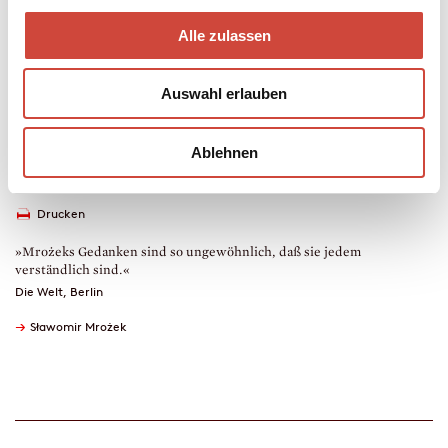
werden, ihr Leben zu opfern.
Alle zulassen
eBook
80 Seiten (Printausgabe)
Auswahl erlauben
erschienen am 27. April 2022
978-3-257-61079-6
€ (D) 7.99 / sFr 10.00* / € (A) 7.99
Ablehnen
* unverb. Preisempfehlung
Auch erhältlich als
Drucken
»Mrożeks Gedanken sind so ungewöhnlich, daß sie jedem
verständlich sind.«
Die Welt, Berlin
→
Sławomir Mrożek