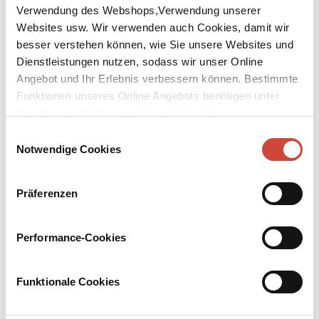
Verwendung des Webshops,Verwendung unserer
Websites usw. Wir verwenden auch Cookies, damit wir
besser verstehen können, wie Sie unsere Websites und
Dienstleistungen nutzen, sodass wir unser Online
Angebot und Ihr Erlebnis verbessern können. Bestimmte
↘
Download Bilddatei
Funktionen unseres Online Angebots benötigen unter
Umständen die Verwendung von Cookies von
Kaufen
Drittanbietern.
Einwilligungsauswahl
Notwendige Cookies
Auf hoher See/Striptease
Zwei Einakter
Präferenzen
Aus dem Polnischen von Ludwig Zimmerer
Auf hoher See gibt es kein Entrinnen: Einer der drei
Performance-Cookies
schiffbrüchigen Männer auf dem Floß soll aufgefressen werden,
damit wenigstens die beiden anderen überleben können. Jeder
versucht den anderen davon zu überzeugen, dass gerade er
Funktionale Cookies
gefressen werden müsse. – In pointierten Dialogen werden die
Lügen und Phrasen erkennbar, mit denen Menschen dazu gebracht