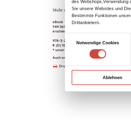
des Webshops,Verwendung un
Sie unsere Websites und Die
Mehr zum Inhalt
Bestimmte Funktionen unser
eBook
Drittanbietern.
544 Seiten (Printausgabe)
erschienen am 27. August 2014
Einwilligungsauswahl
978-3-257-60597-6
Notwendige Cookies
€ (D) 10.99 / sFr 14.00* / € (A) 10.99
* unverb. Preisempfehlung
Auch erhältlich als
Drucken
Ablehnen