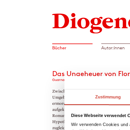
Bücher
Autor:innen
Das Ungeheuer von Flo
Guarnaccias zehnter Fall
Zwischen 1968 und 1985 wurden in der
Zustimmung
Umgebung von Florenz acht Liebespaare
ermordet – eine bis heute nicht restlos
aufgeklärte Verbrechensserie. Magdalen 
Diese Webseite verwendet 
Roman über diesen wahren Fall ist plausibl
Hypothese und spannendes Stück Literatu
Wir verwenden Cookies und a
zugleich.