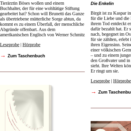
Tierärztin Böses wollen und einem
Die Enkelin
Buchhalter, der für eine wohltätige Stiftung
Birgit ist zu Kaspar 
gearbeitet hat? Schon will Brunetti das Ganze
für die Liebe und die 
als übertriebene mütterliche Sorge abtun, da
ihrem Tod entdeckt er
kommt es zu einem Überfall, der menschliche
dafür bezahlt hat. Er
Abgründe offenbart. Aus dem
nach, begegnet im Os
amerikanischen Englisch von Werner Schmitz
für sie zählten, erleb
Leseprobe
|
Hörprobe
ihren Eigensinn. Sein
einer völkischen Gem
→
– und zu einem junge
Zum Taschenbuch
den Großvater und in
sieht. Ihre Welten kön
Er ringt um sie.
Leseprobe
|
Hörprobe
→
Zum Taschenbu