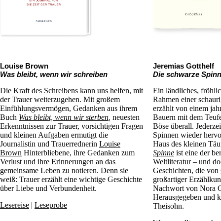
Louise Brown
Jeremias Gotthelf
Was bleibt, wenn wir schreiben
Die schwarze Spin
Die Kraft des Schreibens kann uns helfen, mit
Ein ländliches, fröhl
der Trauer weiterzugehen. Mit großem
Rahmen einer schauri
Einfühlungsvermögen, Gedanken aus ihrem
erzählt von einem jah
Buch
Was bleibt, wenn wir sterben
,
neuesten
Bauern mit dem Teufel
Erkenntnissen zur Trauer, vorsichtigen Fragen
Böse überall. Jederze
und kleinen Aufgaben ermutigt die
Spinnen wieder herv
Journalistin und Trauerrednerin
Louise
Haus des kleinen Täuf
Brown
Hinterbliebene, ihre Gedanken zum
Spinne
ist eine der b
Verlust und ihre Erinnerungen an das
Weltliteratur – und d
gemeinsame Leben zu notieren. Denn sie
Geschichten, die von
weiß: Trauer erzählt eine wichtige Geschichte
großartiger Erzählkun
über Liebe und Verbundenheit.
Nachwort von Nora G
Herausgegeben und k
Lesereise
|
Leseprobe
Theisohn.