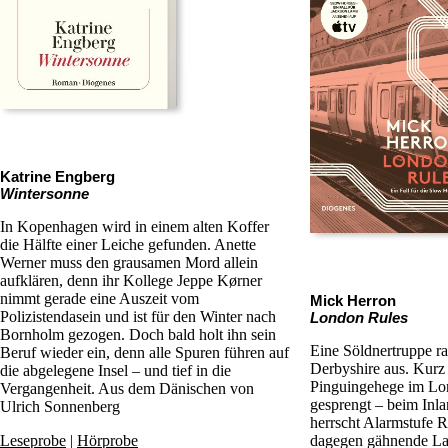
Katrine Engberg
Wintersonne
In Kopenhagen wird in einem alten Koffer
die Hälfte einer Leiche gefunden. Anette
Werner muss den grausamen Mord allein
aufklären, denn ihr Kollege Jeppe Kørner
nimmt gerade eine Auszeit vom
Mick Herron
Polizistendasein und ist für den Winter nach
London Rules
Bornholm gezogen. Doch bald holt ihn sein
Eine Söldnertruppe ra
Beruf wieder ein, denn alle Spuren führen auf
Derbyshire aus. Kurz 
die abgelegene Insel – und tief in die
Pinguingehege im Lon
Vergangenheit. Aus dem Dänischen von
gesprengt – beim Inl
Ulrich Sonnenberg
herrscht Alarmstufe 
Leseprobe
|
Hörprobe
dagegen gähnende La