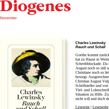
November
Charles Lewinsky
Rauch und Schall
Goethe kommt zurück
hat zu Hause in Weima
Schreibblockade. Da 
August noch so still 
Christiane noch so li
besorgt. Ausgerechne
Christian August Vulp
Schriftsteller und vo
Viel- und Lohnschrei
Situation zu Hilfe. Zu
nicht will und doch d
Lesereise
|
Leseprobe