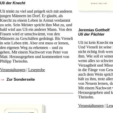
Uli der Knecht
Uli trinkt zu viel und prügelt sich mit anderen
jungen Männern im Dorf. Er glaubt, als
Knecht zu einem Leben in Armut verdammt
zu sein. Sein Meister spricht ihm Mut zu, und
bald wird aus Uli ein anderer Mann. Von den
Jeremias Gotthelf
Frauen wird er umschwärmt, von den
Uli der Pächter
Männern zu Geschäften gedrängt. Bis Vreneli
Uli ist kein Knecht m
in sein Leben tritt. Aber erst muss er lernen,
Und Vreneli ist seine
den eigenen Weg zu erkennen – und zu
nicht richtig froh werd
gehen. Mit einem Nachwort von Peter von
ihm. Wie soll er sein
Matt. Herausgegeben und kommentiert von
wenn alles so schwieri
Philipp Theisohn.
Verzagtheit und Missm
Veranstaltungen
|
Leseprobe
in die Fänge von Ges
auch dem Wein spricht
→
hält zu ihm, trotz all
Zur Sonderseite
von Neuem lernen, da
Mit einem Nachwort 
Herausgegeben und k
Theisohn.
Veranstaltungen
|
Les