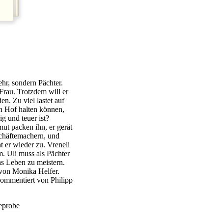
ehr, sondern Pächter.
 Frau. Trotzdem will er
en. Zu viel lastet auf
en Hof halten können,
g und teuer ist?
ut packen ihn, er gerät
chäftemachern, und
 er wieder zu. Vreneli
em. Uli muss als Pächter
s Leben zu meistern.
von Monika Helfer.
ommentiert von Philipp
eprobe