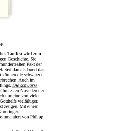
ne
iches Tauffest wird zum
gen Geschichte. Sie
rhundertealten Pakt der
. Seit damals lauert das
it können die schwarzen
orbrechen. Auch im
lings.
Die schwarze
erühmtesten Novellen der
och nur eine von vielen
Gotthelfs
vielfältiger,
st zeugen. Mit einem
omringer.
ommentiert von Philipp