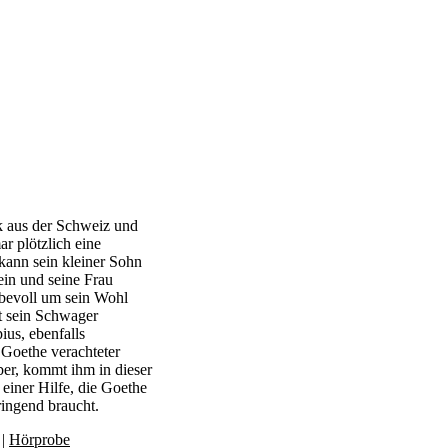
 aus der Schweiz und
r plötzlich eine
kann sein kleiner Sohn
sein und seine Frau
ebevoll um sein Wohl
t sein Schwager
ius, ebenfalls
n Goethe verachteter
ber, kommt ihm in dieser
 einer Hilfe, die Goethe
ringend braucht.
|
Hörprobe