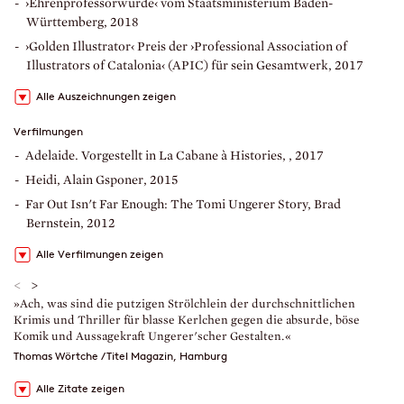
›Ehrenprofessorwürde‹ vom Staatsministerium Baden-
Württemberg, 2018
›Golden Illustrator‹ Preis der ›Professional Association of
Illustrators of Catalonia‹ (APIC) für sein Gesamtwerk, 2017
Alle Auszeichnungen zeigen
Verfilmungen
Adelaide. Vorgestellt in La Cabane à Histories, , 2017
Heidi, Alain Gsponer, 2015
Far Out Isn't Far Enough: The Tomi Ungerer Story, Brad
Bernstein, 2012
Alle Verfilmungen zeigen
<
>
»Ach, was sind die putzigen Strölchlein der durchschnittlichen
»
Krimis und Thriller für blasse Kerlchen gegen die absurde, böse
U
Komik und Aussagekraft Ungerer'scher Gestalten.«
M
Thomas Wörtche / Titel Magazin, Hamburg
Alle Zitate zeigen