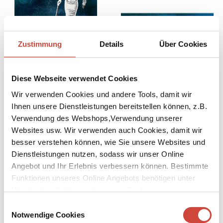
Zustimmung
Details
Über Cookies
Diese Webseite verwendet Cookies
Leaving Myself Behind (Postkarte, 20 Ex)
Hotel Series 2 (Postkarte, 20 Ex)
Wir verwenden Cookies und andere Tools, damit wir
Ihnen unsere Dienstleistungen bereitstellen können, z.B.
Verwendung des Webshops,Verwendung unserer
Websites usw. Wir verwenden auch Cookies, damit wir
besser verstehen können, wie Sie unsere Websites und
Dienstleistungen nutzen, sodass wir unser Online
Angebot und Ihr Erlebnis verbessern können. Bestimmte
Funktionen unseres Online Angebots benötigen unter
Umständen die Verwendung von Cookies von
Drittanbietern.
Einwilligungsauswahl
Notwendige Cookies