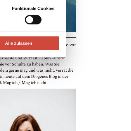
Funktionale Cookies
Alle zulassen
ch / Mag ich nicht — mit Stefanie vor
te
ernseife und Witz ist Debüt-Autorin
nie vor Schulte zu haben. Was Sie
dem gerne mag und was nicht, verrät die
in heute auf dem Diogenes Blog in der
k Mag ich / Mag ich nicht.