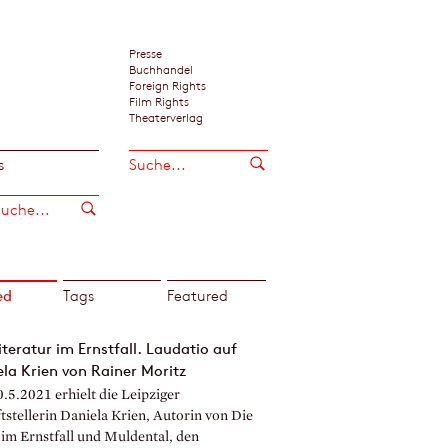
Presse
Buchhandel
Foreign Rights
Film Rights
Theaterverlag
s
ed
Tags
Featured
iteratur im Ernstfall. Laudatio auf
la Krien von Rainer Moritz
.5.2021 erhielt die Leipziger
tstellerin Daniela Krien, Autorin von Die
 im Ernstfall und Muldental, den