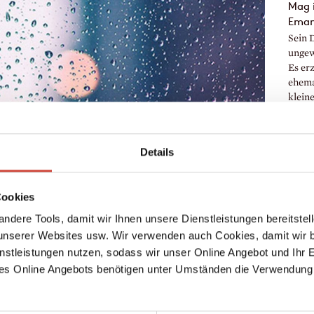
Mag i
Eman
Sein 
ungew
Es er
ehema
klein
verhi
verrä
Details
Cookies
ndere Tools, damit wir Ihnen unsere Dienstleistungen bereitste
serer Websites usw. Wir verwenden auch Cookies, damit wir b
nstleistungen nutzen, sodass wir unser Online Angebot und Ihr 
es Online Angebots benötigen unter Umständen die Verwendung