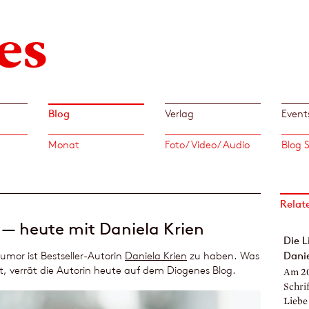
Blog
Verlag
Event
Monat
Foto/ Video/ Audio
Relat
 — heute mit Daniela Krien
Die L
mor ist Bestseller-Autorin
Daniela Krien
zu haben. Was
Danie
 verrät die Autorin heute auf dem Diogenes Blog.
Am 20
Schrif
Liebe