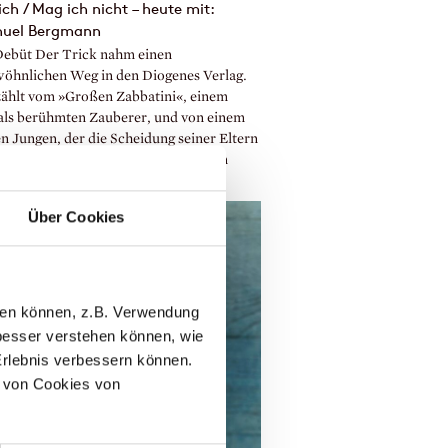
ch / Mag ich nicht – heute mit:
uel Bergmann
Debüt Der Trick nahm einen
öhnlichen Weg in den Diogenes Verlag.
zählt vom »Großen Zabbatini«, einem
ls berühmten Zauberer, und von einem
en Jungen, der die Scheidung seiner Eltern
ndern will. Autor Emanuel Bergmann
t uns heute ein wenig mehr über sich.
Über Cookies
llen können, z.B. Verwendung
esser verstehen können, wie
Erlebnis verbessern können.
 von Cookies von