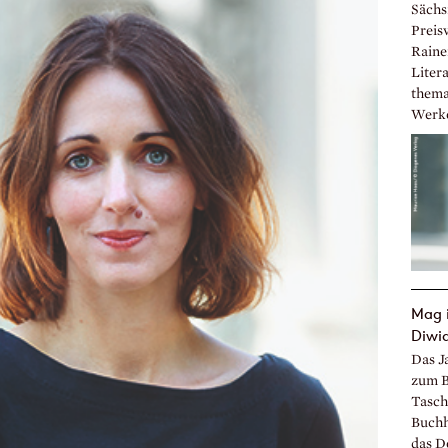
Sächs
Preis
Raine
Liter
themat
Werke
Mag i
Diwi
Das J
zum B
Tasch
Buchh
das D