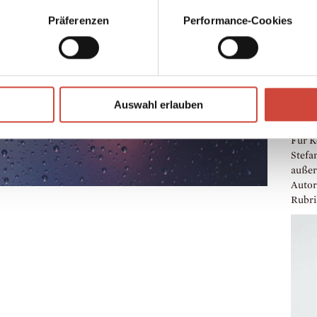
Präferenzen
Performance-Cookies
Auswahl erlauben
Mag i
Schul
Für K
Stefa
außer
Autor
Rubri