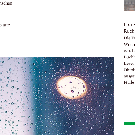
enschen
Frank
latte
Rück
Die F
Woche
wird s
Buchh
Leser
Oktob
ausge
Halle 