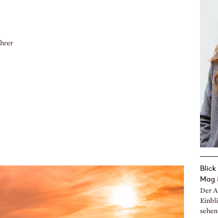
ahrer
Blick
Mag i
Der A
Einbli
sehen 