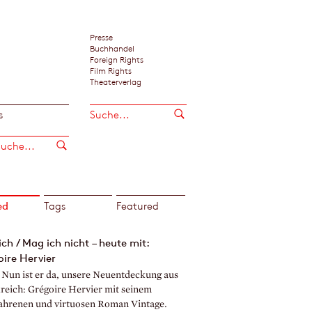
Presse
Buchhandel
Foreign Rights
Film Rights
Theaterverlag
s
ed
Tags
Featured
ch / Mag ich nicht – heute mit:
ire Hervier
! Nun ist er da, unsere Neuentdeckung aus
reich: Grégoire Hervier mit seinem
ahrenen und virtuosen Roman Vintage.