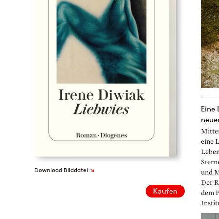
Eine
neue
Mitte
eine 
Leben
Stern
↘
Download Bilddatei
und M
Der R
Kaufen
dem Pr
Instit