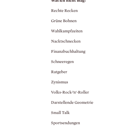
Was ich nicht mag:
Rechte Recken
Grüne Bohnen
Wahlkampfzeiten
Nacktschnecken
Finanzbuchhaltung
Schneeregen
Ratgeber
Zynismus
Volks-Rock-̕‘n‘-Roller
Darstellende Geometrie
Small Talk
Sportsendungen