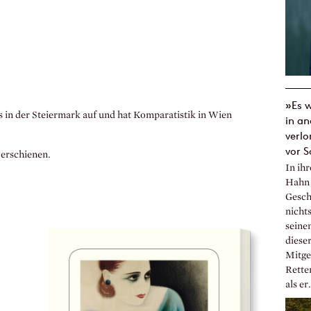
»Es w
s in der Steiermark auf und hat Komparatistik in Wien
in an
verlo
vor S
 erschienen.
In ih
Hahn 
Geschi
nicht
seine
diese
Mitge
Retter
als er.