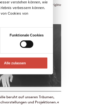
esser verstehen können, wie
nes die deutsche Übersetzung von Brigitte
Erlebnis verbessern können.
 unter dem Titel Das Buch der
 von Cookies von
stern. Der Roman erzählt die
cht...
Funktionale Cookies
Alle zulassen
lie beruht auf unseren Träumen,
chvorstellungen und Projektionen.«