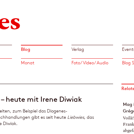
Blog
Verlag
Event
Monat
Foto/ Video/ Audio
Relat
 – heute mit Irene Diwiak
Mag i
iten, zum Beispiel das Diogenes-
Grégo
hhandlungen gibt es seit heute
Liebwies
, das
Voilà
e Diwiak.
Frank
abgef