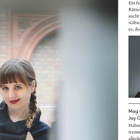
Ein f
Rätse
sucht 
›Gibs
es, do
Mag i
Jay 
Haben
trenn
aller