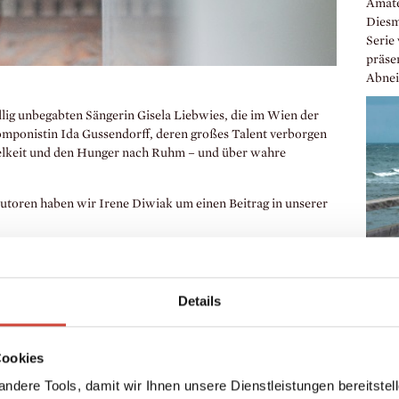
Amate
Diesma
Serie 
präse
Abnei
llig unbegabten Sängerin Gisela Liebwies, die im Wien der
omponistin Ida Gussendorff, deren großes Talent verborgen
itelkeit und den Hunger nach Ruhm – und über wahre
.
utoren haben wir Irene Diwiak um einen Beitrag in unserer
Améli
Details
Schw
Jeder
Frankr
Cookies
jüngst
2023 
ndere Tools, damit wir Ihnen unsere Dienstleistungen bereitste
europ