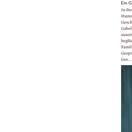
Ein G
In ih
Humme
Gesch
Gabel
ausei
beglü
Famil
Gesprä
Ges...