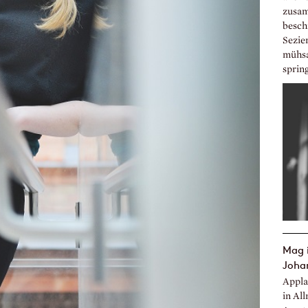
zusam
beschr
Sezier
mühsa
spring
Mag i
Johan
Appla
in All