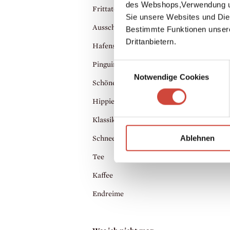
des Webshops,Verwendung un
Frittatensuppe
Sie unsere Websites und Die
Ausschlafen
Bestimmte Funktionen unser
Drittanbietern.
Hafenstädte
Pinguine
Einwilligungsauswahl
Notwendige Cookies
Schöne Männer (ganz besonders meinen)
Hippiemusik
Klassiker lesen
Ablehnen
Schnee
Tee
Kaffee
Endreime