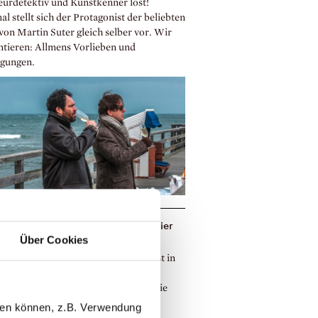
urdetektiv und Kunstkenner löst!
l stellt sich der Protagonist der beliebten
von Martin Suter gleich selber vor. Wir
ntieren: Allmens Vorlieben und
gungen.
e Nothomb – über die Liebe zweier
Über Cookies
estern
 neue Roman von Amélie Nothomb ist in
eich ein sicherer Bestseller. Für ihr
es Werk Le Livre des sœurs erhielt sie
den ›Prix Jean Monnet de littérature
llen können, z.B. Verwendung
éenne‹. Im Juni 2024 erschien bei