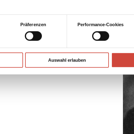
Glanz
Einst
Roari
ch nicht
vom A
Präferenzen
Performance-Cookies
auf de
Auswahl erlauben