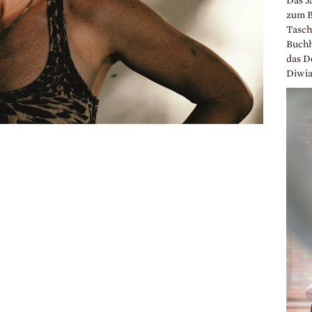
Das J
zum B
Tasch
Buchh
das D
Diwia