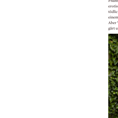
Phant
eroti
tödlic
einem
Aber 
gärt u