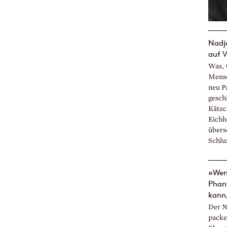
Nadja
auf 
Was, 
Mensc
neu P
gesch
Kätzc
Eichh
übers
Schlus
»Wen
Phant
kann,
Der N
packe