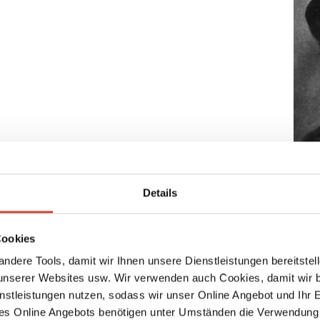
andes
Details
 und offen zu sein
Cookies
125 J
ndere Tools, damit wir Ihnen unsere Dienstleistungen bereitste
Den 1
serer Websites usw. Wir verwenden auch Cookies, damit wir b
24.9.
nstleistungen nutzen, sodass wir unser Online Angebot und Ihr 
Kurzg
aus dem Amerikanischen von Sophie Zeitz, ist am 25.7.2018
es Online Angebots benötigen unter Umständen die Verwendung
Gesch