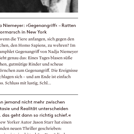
 Niemeyer: ›Gegenangriff‹ – Ratten
Vormarsch in New York
wenn die Tiere anfangen, sich gegen den
hen, den Homo Sapiens, zu wehren? Im
amphlet Gegenangriff von Nadja Niemeyer
ieht genau das: Eines Tages blasen süße
hen, gutmütige Rinder und scheue
örnchen zum Gegenangriff. Die Ereignisse
chlagen sich – und am Ende ist einfach
s. Schluss mit lustig, Schl...
n jemand nicht mehr zwischen
asie und Realität unterscheiden
 das geht dann so richtig schief.«
ew Yorker Autor Jason Starr hat einen
nden neuen Thriller geschrieben: