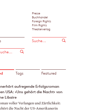
Presse
Buchhandel
Foreign Rights
Film Rights
Theaterverlag
s
ed
Tags
Featured
unerhört aufregende Erfolgsroman
en USA: ›Uns gehört die Nacht‹ von
ne Libaire
oman voller Verlangen und Zärtlichkeit:
ehört die Nacht der US-Amerikanerin