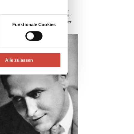
 und Glimmer vereint. Für die
immung zur nächsten Party zu Hause,
ng Twenties-Feelings und eine Auszeit
lltag ist ein Auszug aus dem Band jetzt
Funktionale Cookies
m Blog zu...
Alle zulassen