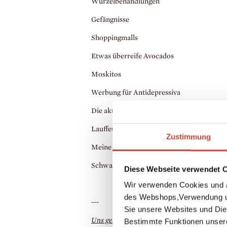
Wurzelbehandlungen
Gefängnisse
Shoppingmalls
Etwas überreife Avocados
Moskitos
Werbung für Antidepressiva
Die aktuelle Regierung meines geliebten L
Lauffeuer
Zustimmung
Meine Stimmung, wenn ich aufhöre, präsent
Schwacher Kaffee
Diese Webseite verwendet 
Wir verwenden Cookies und a
des Webshops,Verwendung un
---
Sie unsere Websites und Die
Uns gehört die Nacht
von
Jardine Libaire
, 
Bestimmte Funktionen unser