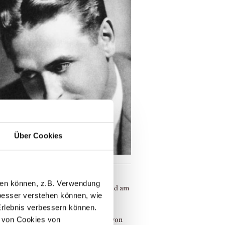
Über Cookies
ahre F. Scott Fitzgerald
llen können, z.B. Verwendung
25. Geburtstag von F. Scott Fitzgerald am
esser verstehen können, wie
2021 feiern wir mit dem neuen
Erlebnis verbessern können.
eschichten-Band Partytime, der
 von Cookies von
ichten zum Abtauchen in eine Welt von