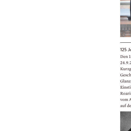
125 J
Den 1
24.9.
Kurzg
Gesch
Glanz
Einst
Roari
vom A
auf de