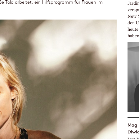
e Told arbeitet, ein Hilfsprogramm für Frauen im
Jardin
versp
New Y
den U
heute
haben
Mag i
Diwi