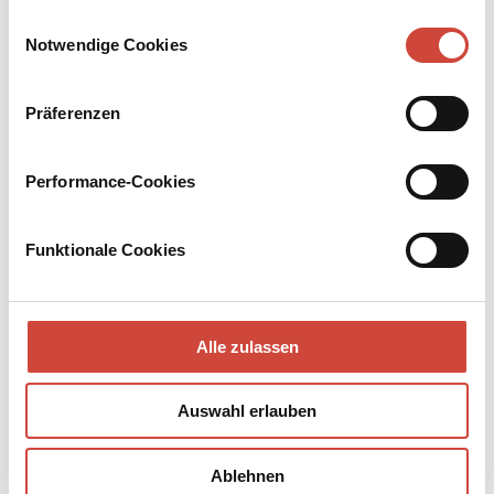
Drittanbietern.
Einwilligungsauswahl
Notwendige Cookies
Präferenzen
Performance-Cookies
Funktionale Cookies
Foto: © Karolina Urbaniak
Alle zulassen
Mag ich:
Meinen Garten in London im Mondschein.
Auswahl erlauben
Untertags allein ins Kino gehen.
Ablehnen
Araber-Pferde.