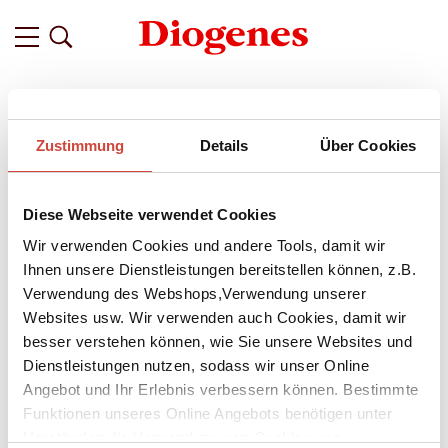
Filter
Zustimmung
Details
Über Cookies
Related
Tags
Featured
Diese Webseite verwendet Cookies
vor 11 Jahren
Mag ich / Mag ich nicht – heute mit:
Wir verwenden Cookies und andere Tools, damit wir
Eve Harris
Ihnen unsere Dienstleistungen bereitstellen können, z.B.
Verwendung des Webshops,Verwendung unserer
Bis spätnachts lesen und dann ungestört ausschlafen – Eve
Websites usw. Wir verwenden auch Cookies, damit wir
Harris verrät uns einige ihrer Vorlieben und liebsten Routinen.
besser verstehen können, wie Sie unsere Websites und
Und, wie es in dieser Rubrik üblich ist, auch mehrere Dinge,
Dienstleistungen nutzen, sodass wir unser Online
die sie nicht gerne mag. Dabei spielen ihre Familie und der
Angebot und Ihr Erlebnis verbessern können. Bestimmte
Alltag in London eine wichtige Rolle:
Funktionen unseres Online Angebots benötigen unter
Umständen die Verwendung von Cookies von