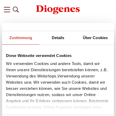
Filter
Zustimmung
Details
Über Cookies
Related
Tags
Featured
Diese Webseite verwendet Cookies
vor 6 Monaten
Sehen wir uns am Vierzehnten?
Wir verwenden Cookies und andere Tools, damit wir
Ihnen unsere Dienstleistungen bereitstellen können, z.B.
Sie stellen sich vor, wie Sie dastehen werden. In polierten
Verwendung des Webshops,Verwendung unserer
Lackschuhen, das weiße Hemd frisch gebügelt, in einer Hand
Websites usw. Wir verwenden auch Cookies, damit wir
die Pralinen, herzförmige Schachtel, klar, in der anderen
besser verstehen können, wie Sie unsere Websites und
Hand den Strauß mit 100 roten Rosen. Sie stellen sich vor, wie
Ihr Date sich die seidenglänzenden Haare aus dem Gesicht
Dienstleistungen nutzen, sodass wir unser Online
streicht, wie es mit seinem Kussmund lächelt, Sie begrüßt:
Angebot und Ihr Erlebnis verbessern können. Bestimmte
»...«
Funktionen unseres Online Angebots benötigen unter
Umständen die Verwendung von Cookies von