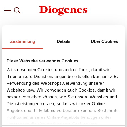
Filter
Zustimmung
Details
Über Cookies
Related
Tags
Featured
Diese Webseite verwendet Cookies
vor 3 Jahren
Andrea De Carlo ›Das Traumtheater:
Wir verwenden Cookies und andere Tools, damit wir
Wenn Medien und Politik Theater
Ihnen unsere Dienstleistungen bereitstellen können, z.B.
Verwendung des Webshops,Verwendung unserer
machen.
Websites usw. Wir verwenden auch Cookies, damit wir
»An den Romanen Andrea De Carlos fasziniert immer wieder
besser verstehen können, wie Sie unsere Websites und
seine Beobachtungsgabe, seine Geduld, genau hinzusehen,
Dienstleistungen nutzen, sodass wir unser Online
und seine klare Sprache.« Ditta Rudle / Buchkultur, Wien
Angebot und Ihr Erlebnis verbessern können. Bestimmte
Funktionen unseres Online Angebots benötigen unter
Andrea De Carlo, der in Mailand und Ligurien lebt, war Fotograf,
Umständen die Verwendung von Cookies von
Maler und Rockmusiker, bevor ihm 1981 mit seinem ersten