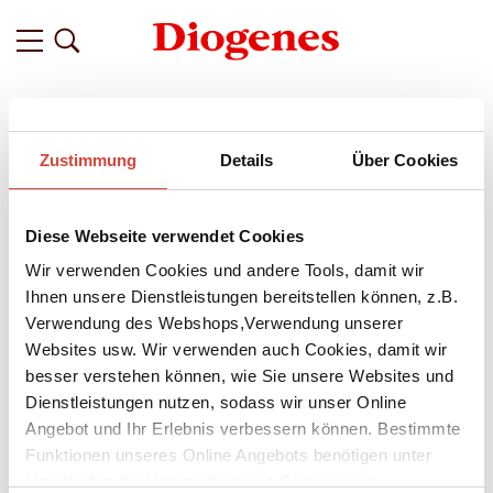
Filter
Zustimmung
Details
Über Cookies
Related
Tags
Featured
Diese Webseite verwendet Cookies
vor 2 Jahren
Nach Italien – mit Gianni Sollas
Wir verwenden Cookies und andere Tools, damit wir
Roman ›Bei Licht ist alles
Ihnen unsere Dienstleistungen bereitstellen können, z.B.
Verwendung des Webshops,Verwendung unserer
zerbrechlich‹
Websites usw. Wir verwenden auch Cookies, damit wir
Bei Licht ist alles zerbrechlich
. Das gilt auch für die
besser verstehen können, wie Sie unsere Websites und
Verbindung zwischen Davide, Teresa und Nicolas, die sich
Dienstleistungen nutzen, sodass wir unser Online
1942 kennenlernen und gemeinsam den Sommer ihres
Angebot und Ihr Erlebnis verbessern können. Bestimmte
Lebens erleben. Als der Krieg sie auseinanderreißt, verlieren
Funktionen unseres Online Angebots benötigen unter
sie sich aus den Augen, aber trotz der prägenden Zeit nie
Umständen die Verwendung von Cookies von
ganz aus dem Sinn. Der italienische Schriftsteller
Gianni Solla