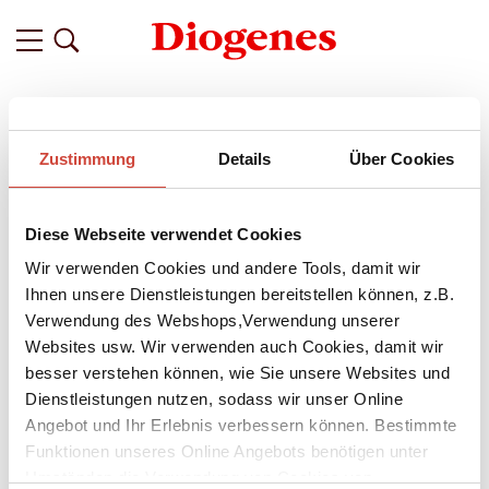
Filter
Zustimmung
Details
Über Cookies
Related
Tags
Featured
Diese Webseite verwendet Cookies
vor 2 Jahren
Unsere Lieblingsbücher zum
Wir verwenden Cookies und andere Tools, damit wir
Valentinstag
Ihnen unsere Dienstleistungen bereitstellen können, z.B.
Verwendung des Webshops,Verwendung unserer
Lieblingsbücher sind mehr als nur Geschichten. Sie sind treue
Websites usw. Wir verwenden auch Cookies, damit wir
Begleiter an unserer Seite, die uns zum Lachen und zum
besser verstehen können, wie Sie unsere Websites und
Weinen bringen und uns auf mehr oder weniger
Dienstleistungen nutzen, sodass wir unser Online
bequeme Wahrheiten aufmerksam machen. Wir stolpern in
Angebot und Ihr Erlebnis verbessern können. Bestimmte
ihnen über Zeilen, die uns bewegen. Wir klappen sie nach der
Funktionen unseres Online Angebots benötigen unter
Lektüre mit leichter Wehmut zu und würden am liebsten
direkt von vorne beginnen. Dafür lieben wir sie! Wir haben in
Umständen die Verwendung von Cookies von