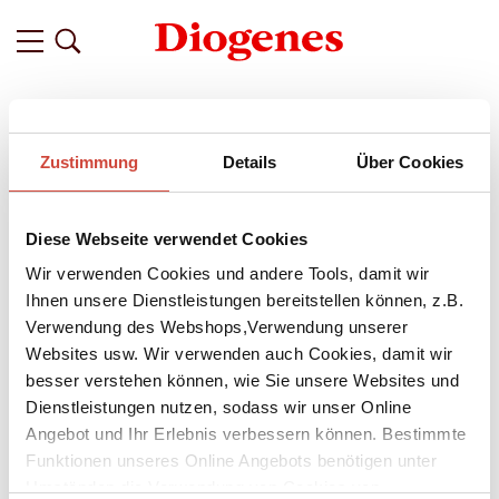
Filter
Zustimmung
Details
Über Cookies
Related
Tags
Featured
Diese Webseite verwendet Cookies
vor etwa einem Jahr
Eltern werden – Leseprobe
Wir verwenden Cookies und andere Tools, damit wir
Ihnen unsere Dienstleistungen bereitstellen können, z.B.
Ein
Diogenes Tapir
Band ist ein Buch, das uns wach, aber
Verwendung des Webshops,Verwendung unserer
auch gelassen macht. Eines, mit dem wir neues Terrain
Websites usw. Wir verwenden auch Cookies, damit wir
erkunden und das uns ermutigt, klug und eigensinnig die
besser verstehen können, wie Sie unsere Websites und
richtigen Fragen zu stellen. Im zuletzt erschienenen Buch der
Reihe – der Anthologie
Eltern werden
,
herausgegeben von
Dienstleistungen nutzen, sodass wir unser Online
Kati Hertzsch –, dreht sich alles um eines der wichtigsten
Angebot und Ihr Erlebnis verbessern können. Bestimmte
Themen unserer Gesellschaft: Kinder haben. Oder nicht.
Funktionen unseres Online Angebots benötigen unter
Umständen die Verwendung von Cookies von
Eine exklusive Leseprobe.