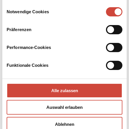
Drittanbietern.
berührende Liebesgeschichte. Treten Sie ein in dieses
Einwilligungsauswahl
Spiegelkabinett, das in seiner psychologischen Raffinesse an
Notwendige Cookies
den Weltbestseller
Shutter Island
erinnert.
Präferenzen
Performance-Cookies
Funktionale Cookies
Alle zulassen
Auswahl erlauben
Ablehnen