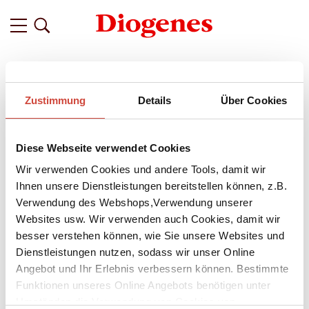
Filter
Zustimmung
Details
Über Cookies
Related
Tags
Featured
Diese Webseite verwendet Cookies
vor 8 Jahren
Dennis Lehane über seinen
Wir verwenden Cookies und andere Tools, damit wir
psychologischen Thriller ›Der
Ihnen unsere Dienstleistungen bereitstellen können, z.B.
Verwendung des Webshops,Verwendung unserer
Abgrund in dir‹
Websites usw. Wir verwenden auch Cookies, damit wir
Was ist Wahrheit, was ist Lüge in ihrem gemeinsamen Leben
besser verstehen können, wie Sie unsere Websites und
– wenn es dieses Leben überhaupt jemals gegeben hat? In
Dienstleistungen nutzen, sodass wir unser Online
seinem 13. Roman erfindet sich der Erfolgsautor
Dennis
Angebot und Ihr Erlebnis verbessern können. Bestimmte
Lehane
vollkommen neu. Zum ersten Mal schreibt er aus der
Funktionen unseres Online Angebots benötigen unter
Perspektive einer Frau; es entstand ein psychologischer
Umständen die Verwendung von Cookies von
Spannungsroman, ein actionreicher Thriller und eine