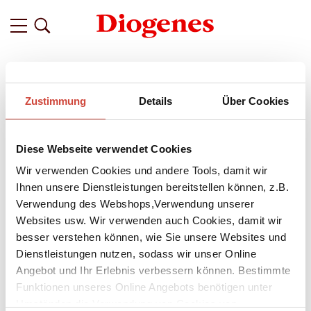
Filter
Zustimmung
Details
Über Cookies
Related
Tags
Featured
Diese Webseite verwendet Cookies
vor 11 Jahren
»Der Besuch der alten Dame« am
Wir verwenden Cookies und andere Tools, damit wir
Schauspielhaus Zürich
Ihnen unsere Dienstleistungen bereitstellen können, z.B.
Verwendung des Webshops,Verwendung unserer
Bald 60 Jahre nach der Uraufführung feierte Friedrich
Websites usw. Wir verwenden auch Cookies, damit wir
Dürrenmatts
Der Besuch der alten Dame
am 11. Dezember
besser verstehen können, wie Sie unsere Websites und
2015 im Schauspielhaus Zürich in der Regie von Viktor Bodó
Dienstleistungen nutzen, sodass wir unser Online
Premiere. Bei der öffentlichen Hauptprobe gab Dramaturgin
Angebot und Ihr Erlebnis verbessern können. Bestimmte
Karolin Trachte eine Einführung in dieses Stück voller grotesker
Funktionen unseres Online Angebots benötigen unter
Phantasie, das die makabre Automatik einer moralischen
Verfehlung zeigt.
Umständen die Verwendung von Cookies von