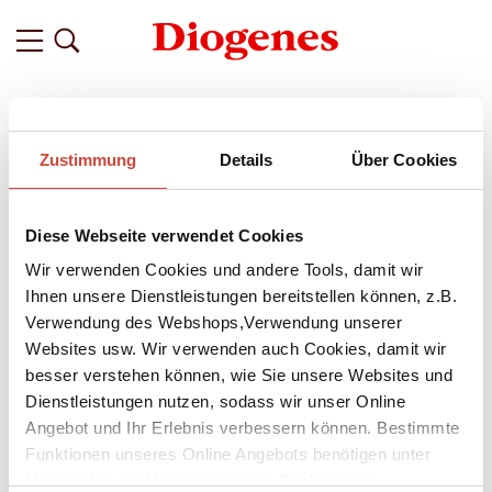
Filter
Zustimmung
Details
Über Cookies
Related
Tags
Featured
Diese Webseite verwendet Cookies
vor 10 Jahren
»Daheimgeblieben träumte ich im
Wir verwenden Cookies und andere Tools, damit wir
Schwimmbad von der Ferne.«
Ihnen unsere Dienstleistungen bereitstellen können, z.B.
Verwendung des Webshops,Verwendung unserer
Auch bei uns gibt es diese eine bestimmte Erinnerung.
Websites usw. Wir verwenden auch Cookies, damit wir
Vielleicht war es im Wartezimmer des Kinderarztes, im
besser verstehen können, wie Sie unsere Websites und
Deutschunterricht oder in den langen Sommerferien.
Dienstleistungen nutzen, sodass wir unser Online
Vielleicht war es auch erst später: in unserer
Angebot und Ihr Erlebnis verbessern können. Bestimmte
Lieblingsbuchhandlung, im unordentlichen Bücherregal der
Funktionen unseres Online Angebots benötigen unter
besten Freundin oder ein Geschenk zum Geburtstag. Diesen
ersten bewussten Momenten, in denen wir erstmals von
Umständen die Verwendung von Cookies von