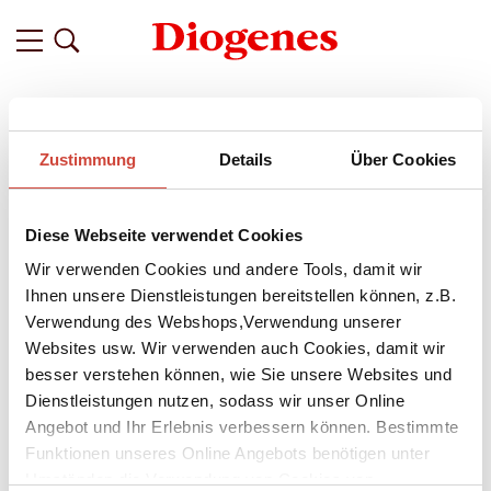
Filter
Zustimmung
Details
Über Cookies
Related
Tags
Featured
Diese Webseite verwendet Cookies
vor 3 Jahren
Eine Autorin – eine Stadt:
Wir verwenden Cookies und andere Tools, damit wir
5 Sommertipps für Zürich von
Ihnen unsere Dienstleistungen bereitstellen können, z.B.
Verwendung des Webshops,Verwendung unserer
Seraina Kobler
Websites usw. Wir verwenden auch Cookies, damit wir
In den Sommermonaten zieht es die meisten Menschen
besser verstehen können, wie Sie unsere Websites und
hinaus aus der Stadt. Dorthin, wo eine kühle Brise weht und
Dienstleistungen nutzen, sodass wir unser Online
ein Sprung ins Wasser eine willkommene Abkühlung
Angebot und Ihr Erlebnis verbessern können. Bestimmte
verspricht. In Zürich liegen die Vorzüge der Stadt und die
Funktionen unseres Online Angebots benötigen unter
Badekultur nur wenige Schritte voneinander entfernt.
Umständen die Verwendung von Cookies von
Diogenes-Autorin
Seraina Kobler
kennt sie, die Plätze, an