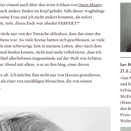
aber einmal auch über den irren Schluss von
Owen Meany
.
auch andere Enden im Kopf gehabt, falls dieser waghalsige
 seine Frau und ich nicht anders konnten, als sofort
in, nein, dieses Ende war absolut PERFEKT!“
 würde nur von der Tatsache ablenken, dass das einer der
ens war. So viele Kreise hatten sich geschlossen, so viele
als eine schwierige Zeit in meinem Leben, aber nach dem
 mal heulen konnte, nicht mal mehr reflektierte, dass ich
 fünf allerliebsten Gegenstände auf der Welt wie Schätze
Ian 
er Abend mit allem, was an ihm hing, einer davon.
21.6.
e alt. Ich möchte ihm nicht nur von Herzen gratulieren,
»Ian 
 als einer von unzähligen Menschen, die von seinen
und hi
.
Sylvi
McEwa
(Hamp
den B
Preis 
Welter