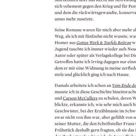
sich vehement gegen den Krieg und für Femi
und dem die rückwärtsgewandte, konservat
umso mehr zusetzte.
Seine Romane waren für mich aber mehr als
Weg, als ich mit fünfzehn nicht wusste, wa
Homer aus
Gottes Werk & Teufels Beitrag
wu
Jugend tauchte ich immer wieder aufs Neue 
Autor oder später als Verlagskollege bei D
Getroffen hatte ich Irving dagegen nur einm
dem er mir eine Widmung in meine zerfled
stolz und glücklich ging ich nach Hause.
Damals arbeitete ich schon an
Vom Ende de
musste ich in diese Geschichte hineinwach
und
Carson McCullers
zu schulen, deren W
blickte, erkannte ich, wie sehr mich auch h
Geschwister, bei der Erzählmanie im Schwe
zwar nicht von ihm war, aber gefühlt von
seiner Mutter, die den Schriftsteller Franz
Frühstück deshalb gern fragten, ob sie das