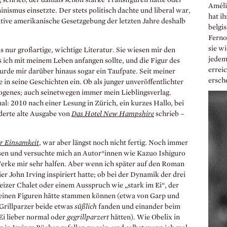
Améli
nismus einsetzte. Der stets politisch dachte und liberal war,
hat i
ive amerikanische Gesetzgebung der letzten Jahre deshalb
belgi
Fernos
sie wi
 nur großartige, wichtige Literatur. Sie wiesen mir den
jedem
s ich mit meinem Leben anfangen sollte, und die Figur des
errei
rde mir darüber hinaus sogar ein Taufpate. Seit meiner
ersche
in seine Geschichten ein. Ob als junger unveröffentlichter
iogenes; auch seinetwegen immer mein Lieblingsverlag.
al: 2010 nach einer Lesung in Zürich, ein kurzes Hallo, bei
derte alte Ausgabe von
Das Hotel New Hampshire
schrieb –
r Einsamkeit
, war aber längst noch nicht fertig. Noch immer
sen und versuchte mich an Autor*innen wie Kazuo Ishiguro
erke mir sehr halfen. Aber wenn ich später auf den Roman
ier John Irving inspiriert hatte; ob bei der Dynamik der drei
izer Chalet oder einem Ausspruch wie „stark im Ei“, der
 seinen Figuren hätte stammen können (etwa von Garp und
 Grillparzer beide etwas
süßlich
fanden und einander beim
 Ei lieber normal oder
gegrillparzert
hätten). Wie Obelix in