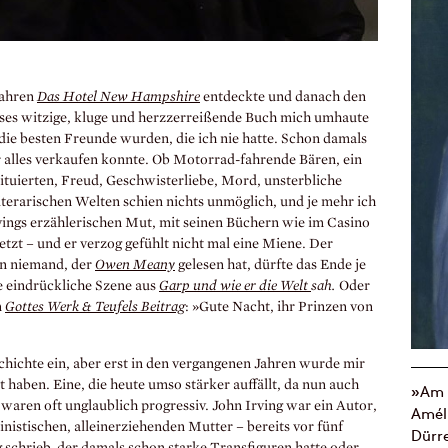
Jahren
Das Hotel New Hampshire
entdeckte und danach den
eses witzige, kluge und herzzerreißende Buch mich umhaute
die besten Freunde wurden, die ich nie hatte. Schon damals
r alles verkaufen konnte. Ob Motorrad-fahrende Bären, ein
ituierten, Freud, Geschwisterliebe, Mord, unsterbliche
terarischen Welten schien nichts unmöglich, und je mehr ich
vings erzählerischen Mut, mit seinen Büchern wie im Casino
etzt – und er verzog gefühlt nicht mal eine Miene. Der
n niemand, der
Owen Meany
gelesen hat, dürfte das Ende je
 eindrückliche Szene aus
Garp und wie er die Welt
sah.
Oder
n
Gottes Werk & Teufels Beitrag
: »Gute Nacht, ihr Prinzen von
schichte ein, aber erst in den vergangenen Jahren wurde mir
t haben. Eine, die heute umso stärker auffällt, da nun auch
»Am E
ie waren oft unglaublich progressiv. John Irving war ein Autor,
Amél
ministischen, alleinerziehenden Mutter – bereits vor fünf
Dürr
 schrieb, der damals schon starke Transfiguren hatte oder