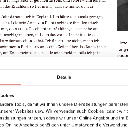
 in Irvings Bücher gefallen zu sein, und selbst wenn ich mal
rt des Erzählens so tief in mir, dass sie immer da war.
m Jahr darauf auch in England. Ich hätte es niemals gewagt,
 seine Lektorin Anna von Planta schickte ihm den frisch
ir, dass er die Geschichte tatsächlich gelesen habe und
humschlag machen, falls ich das wolle. Ich hatte diese
kurz darauf schon selbst. Ich übertreibe nicht, wenn ich
Hotel
auzimmer in Berlin saß und seine Zeilen über das Buch sicher
länge
 am Ende meinte er, ich solle mich melden, falls ich je in
sagen
 Ich freute mich wahnsinnig darüber, ging aber wegen
von B
 es so bald dorthin schaffen würde.
im Ho
unbes
Details
Deuts
nachh
ich w
Cookies
Zukun
ndere Tools, damit wir Ihnen unsere Dienstleistungen bereitste
wird. 
serer Websites usw. Wir verwenden auch Cookies, damit wir b
nstleistungen nutzen, sodass wir unser Online Angebot und Ihr 
es Online Angebots benötigen unter Umständen die Verwendung