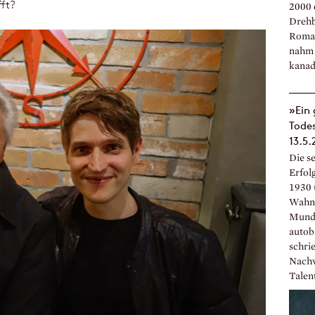
fft?
2000 e
Drehb
Roman
nahm 
kanad
»Ein 
Tode
13.5.
Die s
Erfol
1930 
Wahns
Munde 
autob
schrie
Nachw
Talent