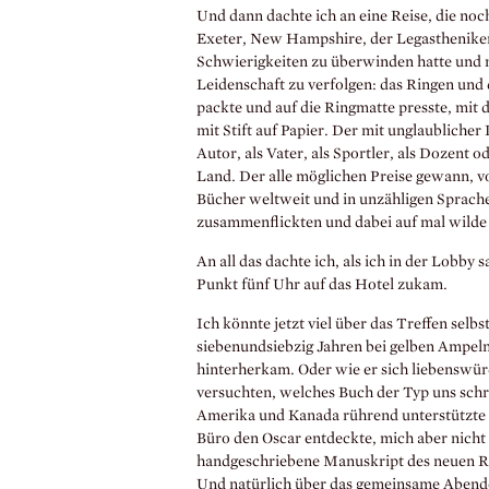
Und dann dachte ich an eine Reise, die noc
Exeter, New Hampshire, der Legastheniker 
Schwierigkeiten zu überwinden hatte und n
Leidenschaft zu verfolgen: das Ringen und
packte und auf die Ringmatte presste, mit 
mit Stift auf Papier. Der mit unglaublicher
Autor, als Vater, als Sportler, als Dozent 
Land. Der alle möglichen Preise gewann,
Bücher weltweit und in unzähligen Sprac
zusammenflickten und dabei auf mal wilde 
An all das dachte ich, als ich in der Lobby
Punkt fünf Uhr auf das Hotel zukam.
Ich könnte jetzt viel über das Treffen selb
siebenundsiebzig Jahren bei gelben Ampeln 
hinterherkam. Oder wie er sich liebenswü
versuchten, welches Buch der Typ uns schrä
Amerika und Kanada rührend unterstützte u
Büro den Oscar entdeckte, mich aber nicht 
handgeschriebene Manuskript des neuen Ro
Und natürlich über das gemeinsame Abende