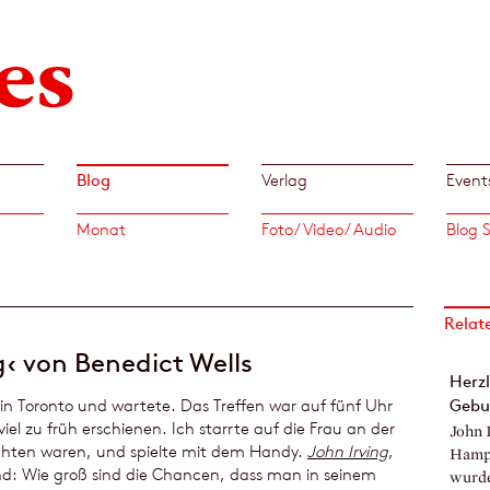
Blog
Verlag
Event
Monat
Foto/ Video/ Audio
Relat
g‹ von Benedict Wells
Herz
 in Toronto und wartete. Das Treffen war auf fünf Uhr
Gebur
iel zu früh erschienen. Ich starrte auf die Frau an der
John 
ochten waren, und spielte mit dem Handy.
John Irving
,
Hamps
d: Wie groß sind die Chancen, dass man in seinem
wurden