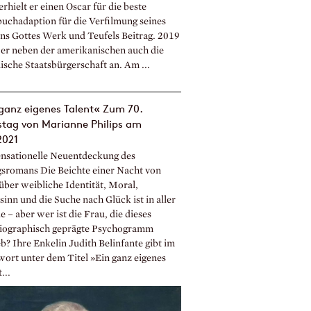
rhielt er einen Oscar für die beste
uchadaption für die Verfilmung seines
s Gottes Werk und Teufels Beitrag. 2019
er neben der amerikanischen auch die
ische Staatsbürgerschaft an. Am ...
ganz eigenes Talent« Zum 70.
stag von Marianne Philips am
2021
ensationelle Neuentdeckung des
gsromans Die Beichte einer Nacht von
über weibliche Identität, Moral,
inn und die Suche nach Glück ist in aller
– aber wer ist die Frau, die dieses
iographisch geprägte Psychogramm
b? Ihre Enkelin Judith Belinfante gibt im
ort unter dem Titel »Ein ganz eigenes
...