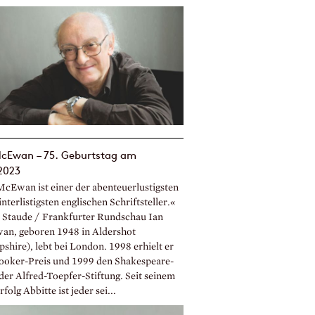
McEwan – 75. Geburtstag am
2023
McEwan ist einer der abenteuerlustigsten
nterlistigsten englischen Schriftsteller.«
a Staude / Frankfurter Rundschau Ian
n, geboren 1948 in Aldershot
shire), lebt bei London. 1998 erhielt er
ooker-Preis und 1999 den Shakespeare-
der Alfred-Toepfer-Stiftung. Seit seinem
folg Abbitte ist jeder sei...