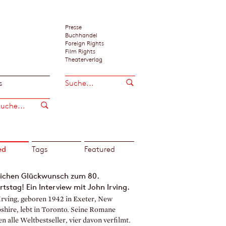
Presse
Buchhandel
Foreign Rights
Film Rights
Theaterverlag
s
ed
Tags
Featured
lichen Glückwunsch zum 80.
tstag! Ein Interview mit John Irving.
Irving, geboren 1942 in Exeter, New
hire, lebt in Toronto. Seine Romane
 alle Weltbestseller, vier davon verfilmt.