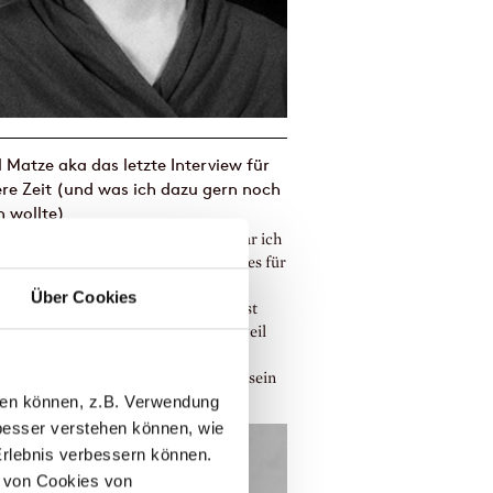
 Matze aka das letzte Interview für
re Zeit (und was ich dazu gern noch
 wollte)
enedict Wells. Anfang März 2022 war ich
tel Matze zu Gast. Tatsächlich wird es für
timmte Zeit das letzte Interview auf
Über Cookies
ch sein*. Wieso, kann man im Podcast
ören. Und ich sage »unbestimmt«, weil
irklich keine Ahnung habe, was die
ft bringt oder wie lange diese Pause sein
llen können, z.B. Verwendung
Ich muss zugeben, dieses ...
esser verstehen können, wie
Erlebnis verbessern können.
 von Cookies von