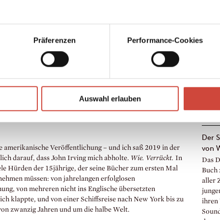
Präferenzen
Performance-Cookies
Auswahl erlauben
Der 
von W
 amerikanische Veröffentlichung – und ich saß 2019 in der
ich darauf, dass John Irving mich abholte.
Wie. Verrückt.
In
Das D
ele Hürden der 15jährige, der seine Bücher zum ersten Mal
Buch 
 nehmen müssen: von jahrelangen erfolglosen
aller
hung, von mehreren nicht ins Englische übersetzten
junge
ch klappte, und von einer Schiffsreise nach New York bis zu
ihren
von zwanzig Jahren und um die halbe Welt.
Sound