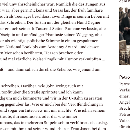
dem n
h viel unwahrscheinlicher war: Nämlich die des Jungen aus
war, aber gern Dickens und Grass las, der früh familiäre
och als Teenager beschloss, zwei Dinge in seinem Leben mit
 das Schreiben. Der fortan mit der gleichen Hand Gegner
der er auch seine oft Tausend-Seiten-Romane verfasste, alle
 Disziplin und unbändiger Phantasie seinen Weg ging, ob als
oder als wichtige politische Stimme in einem gespaltenen
 vom National Book bis zum Academy Award, und dessen
hen Menschen berührten, Herzen brachen oder
und mal zärtliche Weise Tragik mit Humor verknüpften ...
 saß – und dann sah ich durch die Scheibe, wie jemand um
Petro
Petros
st schreiben. Darüber, wie John Irving auch mit
Verfa
topfit über die Straße sprintete und ich kaum
einer
rdig um mich kümmerte und wir in der U-Bahn zu erraten
Angel
g gegenüber las. Wie er mich bei der Veröffentlichung in
Brech
nd sogar ein Interview mit mir machte. Wie ich in seinem
Petro
traute, ihn anzufassen, oder das wie immer
Volks
mans, das in mehreren Stapeln schon verführerisch auslag.
für ei
ssen mit ihm und seiner wunderbaren Frau Janet, bei dem