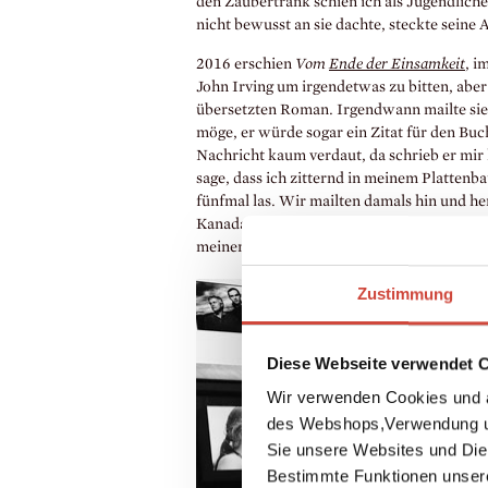
den Zaubertrank schien ich als Jugendlicher
nicht bewusst an sie dachte, steckte seine A
2016 erschien
Vom
Ende der Einsamkeit
, i
John Irving um irgendetwas zu bitten, aber
übersetzten Roman. Irgendwann mailte sie m
möge, er würde sogar ein Zitat für den Buc
Nachricht kaum verdaut, da schrieb er mir 
sage, dass ich zitternd in meinem Plattenb
fünfmal las. Wir mailten damals hin und her,
Kanada sein würde, wo er inzwischen lebe.
meiner Flugangst nicht davon aus, dass ich
Zustimmung
Diese Webseite verwendet 
Wir verwenden Cookies und a
des Webshops,Verwendung un
Sie unsere Websites und Die
Bestimmte Funktionen unser