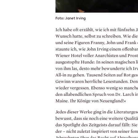
Foto: Janet Irving
Ich habe oft erzählt, wie ich mit fünfzehn 
Wunsch hatte, selbst zu schreiben. Wie di
und seine Figuren Franny, John und Frank 
staunte ich, wie John Irving einem offenba
Wiener Hotel voller Anarchisten und Prost
ausgestopfte Hunde: In seinen magischen li
von ihm las, desto mehr bewunderte ich Ir
All-in zu gehen. Tausend Seiten auf Rot ges
Gewinn waren herrliche Lesestunden. Den
wieder vergessen. Ebenso wenig so manche
den allabendlichen Spruch von Dr. Larch i
Maine. Ihr Könige von Neuengland!«
Jedes dieser Werke ging in die Literaturge
bewusst, dass sie noch eine weitere Qualitä
das Spotlight des Zeitgeists darauf fällt: S
der – nicht zuletzt inspiriert von seiner fe
Jahrzehnten über das Recht auf Abtreibung