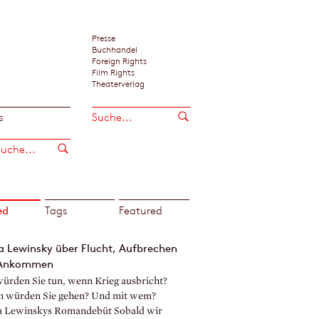
Presse
Buchhandel
Foreign Rights
Film Rights
Theaterverlag
s
ed
Tags
Featured
a Lewinsky über Flucht, Aufbrechen
Ankommen
ürden Sie tun, wenn Krieg ausbricht?
 würden Sie gehen? Und mit wem?
 Lewinskys Romandebüt Sobald wir