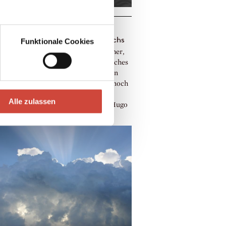
Loetscher – 10. Todestag am
2019. Das Ende seines letzten Buchs
Funktionale Cookies
 vor zehn Jahren starb Hugo Loetscher,
e Tage nachdem sein autobiographisches
War meine Zeit meine Zeit erschienen
Er hatte ein druckfrisches Exemplar noch
nden halten können. Lesen Sie den
Alle zulassen
enden, prophetischen Schluss von Hugo
chers letztem Buch.