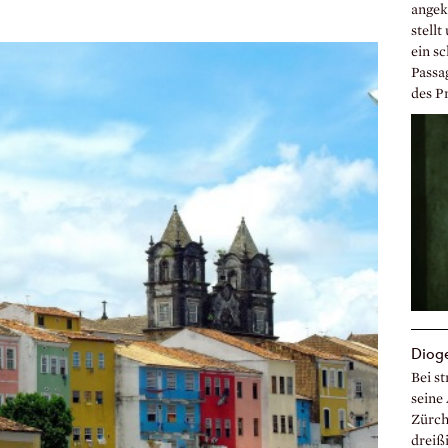
angek
stellt
ein s
Passa
des P
Diog
Bei s
seine
Zürch
dreiß