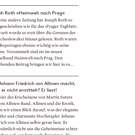
ph Roth »Heimweh nach Prag«
eine andere Zeitung hat Joseph Roth so
geschrieben wie für das ›Prager Tagblatt‹.
rzeit wurde es weit über die Grenzen der
choslowakei hinaus gelesen. Roth waren
 Reportagen ebenso wichtig wie seine
e. Versammelt sind sie im neuen
lband Heimweh nach Prag. Den
ebenden Beitrag bringen wir hier in vo...
Johann Friedrich von Allmen macht,
er nicht ermittelt? Er liest!
eier des Erscheinens von Martin Suters
em Allmen-Band, Allmen und die Erotik,
n wir einen Blick darauf, was der elegante
tler und charmante Hochstapler Johann
ich von Allmen selbst gerne liest. Er
 nämlich nicht nur die Geheimnisse echter