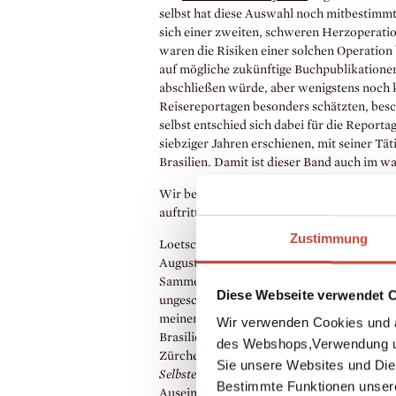
selbst hat diese Auswahl noch mitbestimmt.
sich einer zweiten, schweren Herzoperati
waren die Risiken einer solchen Operation
auf mögliche zukünftige Buchpublikationen h
abschließen würde, aber wenigstens noch ko
Reisereportagen besonders schätzten, besc
selbst entschied sich dabei für die Report
siebziger Jahren erschienen, mit seiner Tätig
Brasilien. Damit ist dieser Band auch im w
Wir beschränkten uns bei der Auswahl auf 
auftritt. Diese Texte haben einen literaris
Zustimmung
Loetschers Befürchtungen, was seine Herzop
August 2009 erlag er postoperativen Kompl
Sammelband nicht mehr gemeinsam beenden
Diese Webseite verwendet 
ungeschrieben. Als Einführung in den Band
meinem Brasilien« gewählt, in dem Loetsch
Wir verwenden Cookies und a
Brasilien nachspürt. Für den Titel ließ ic
des Webshops,Verwendung un
Zürcher Kunsthaus inspirieren, den Loets
Sie unsere Websites und Die
Selbstentdeckung
(1992). Für seine Rolle al
Bestimmte Funktionen unser
Auseinandersetzung mit Brasilien erhielt L