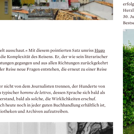
erfol
Herzl
30. Ju
Bestse
elt ausschaut.« Mit diesem pointierten Satz umriss
Hugo
 die Komplexität des Reisens. Er, der wie sein literarischer
chtungen gegangen und aus allen Richtungen zurückgekehrt
der Reise neue Fragen entstehen, die erneut zu einer Reise
r nicht von dem Journalisten trennen, der Hunderte von
n typischer
homme de lettres
, dessen Sprache sich bald als
rstand, bald als solche, die Wirklichkeiten erschuf.
ch heute noch in jeder guten Buchhandlung erhältlich ist,
liotheken und Archiven aufzutreiben.