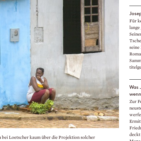
Jose
Für k
lange 
Seine
Tsche
seine
Roman
Samme
titelg
Was 
wenn 
Zur F
neust
werfe
Ermit
Friedr
deckt
h bei Loetscher kaum über die Projektion solcher