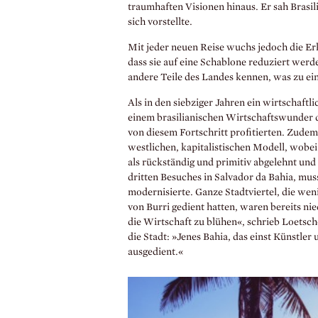
traumhaften Visionen hinaus. Er sah Brasil
sich vorstellte.
Mit jeder neuen Reise wuchs jedoch die Erke
dass sie auf eine Schablone reduziert wer
andere Teile des Landes kennen, was zu ei
Als in den siebziger Jahren ein wirtschaf
einem brasilianischen Wirtschaftswunder di
von diesem Fortschritt profitierten. Zude
westlichen, kapitalistischen Modell, wobei
als rückständig und primitiv abgelehnt und
dritten Besuches in Salvador da Bahia, musst
modernisierte. Ganze Stadtviertel, die wen
von Burri gedient hatten, waren bereits ni
die Wirtschaft zu blühen«, schrieb Loetsch
die Stadt: »Jenes Bahia, das einst Künstler u
ausgedient.«