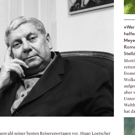
»Wer 
helfe
Meye
Roma
Stell
Motti
rette
fromm
Wolke
aufge
aber 
Unter
Welth
hat da
Auswahl seiner besten Reisereportagen vor. Hugo Loetscher