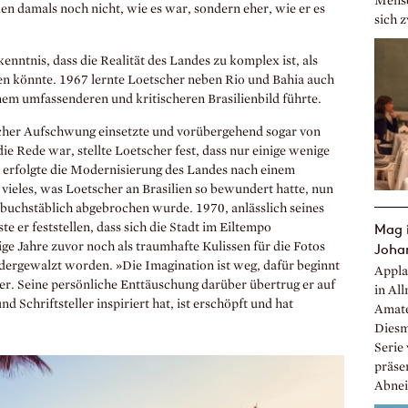
Mensc
ien damals noch nicht, wie es war, sondern eher, wie er es
sich 
nntnis, dass die Realität des Landes zu komplex ist, als
den könnte. 1967 lernte Loetscher neben Rio und Bahia auch
nem umfassenderen und kritischeren Brasilienbild führte.
tlicher Aufschwung einsetzte und vorübergehend sogar von
e Rede war, stellte Loetscher fest, dass nur einige wenige
m erfolgte die Modernisierung des Landes nach einem
 vieles, was Loetscher an Brasilien so bewundert hatte, nun
 buchstäblich abgebrochen wurde. 1970, anlässlich seines
Mag i
e er feststellen, dass sich die Stadt im Eiltempo
ige Jahre zuvor noch als traumhafte Kulissen für die Fotos
Johan
edergewalzt worden. »Die Imagination ist weg, dafür beginnt
Appla
er. Seine persönliche Enttäuschung darüber übertrug er auf
in All
nd Schriftsteller inspiriert hat, ist erschöpft und hat
Amate
Diesma
Serie 
präse
Abnei