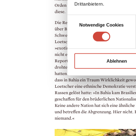
Drittanbietern.
Orden vom Kreuz des Südens. Kaum eine Au
diese.
Einwilligungsauswahl
Die Reportagen in
Das Entdecken erfinden
e
Notwendige Cookies
über Brasilien nachzuvollziehen. Während B
Schweiz und Deutschland zahlreiche Samba-
Loetscher zum ersten Mal in Rio de Janeiro
»exotisches« Land; viel mehr als Karneval 
nicht ein. Loetscher selber erging es anfangs
Ablehnen
Reportage für die Zeitschrift
du
, für die 
drohte auch er sich gelegentlich in die Exo
hatten tatsächlich etwas von der Suche na
dass in Bahia ein Traum Wirklichkeit gew
Loetscher eine ethnische Demokratie versta
Rassen gelöst hatte: »In Bahia kam Brasili
geschaffen für den brüderlichen Nationali
Keine andere Nation hat sich eine ähnliche
und betreffen die Abgrenzung. Hier nicht. E
niemand.«