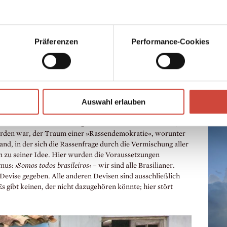
szeichnung hat ihn im Laufe seines Lebens mehr gefreut als
Hugo 
rlauben es, Loetschers Bewusstwerdungsprozess in und
18.8.
Präferenzen
Performance-Cookies
rasilien heute ständig in den Medien ist und es auch in der
Heute
Clubs und Capoeira-Vereine gibt, war Brasilien 1965, als
wenig
 eintraf, für die große Mehrheit seiner Leser noch ein
Buch 
und Fußball fiel den meisten beim Stichwort Brasilien damals
war. 
 nicht viel besser; in »Bahia – Porträt einer Stadt«, einer
in Hä
Auswahl erlauben
er zusammen mit dem Fotografen
René Burri
Bahia besuchte,
beweg
tik zu verlieren. Loetschers frühe Reisen nach Brasilien
Loets
ch einer Wunschvorstellung. Der Eindruck wird erweckt,
orden war, der Traum einer »Rassendemokratie«, worunter
nd, in der sich die Rassenfrage durch die Vermischung aller
en zu seiner Idee. Hier wurden die Voraussetzungen
smus:
›Somos todos brasileiros‹
– wir sind alle Brasilianer.
 Devise gegeben. Alle anderen Devisen sind ausschließlich
s gibt keinen, der nicht dazugehören könnte; hier stört