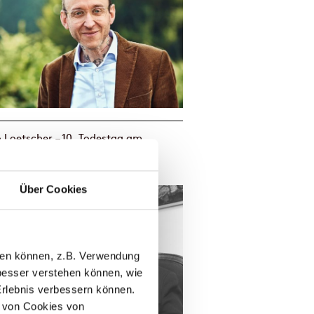
Loetscher – 10. Todestag am
2019. Ein Gespräch mit Peter von
Über Cookies
llen können, z.B. Verwendung
esser verstehen können, wie
Erlebnis verbessern können.
 von Cookies von