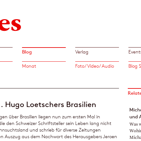
Blog
Verlag
Event
Monat
Foto/ Video/ Audio
Relat
. Hugo Loetschers Brasilien
Mich
en über Brasilien liegen nun zum ersten Mal in
und 
die den Schweizer Schriftsteller sein Leben lang nicht
Was w
Sehnsuchtsland und schrieb für diverse Zeitungen
Wohin
inen Auszug aus dem Nachwort des Herausgebers Jeroen
Micha