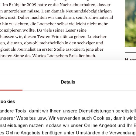
 Im Frühjahr 2009 hatte er die Nachricht erhalten, dass er
on unterziehen müsse. Dem damals Neunundsiebzigjährigen
 bewusst. Daher machten wir uns daran, sein Archivmaterial
in zu sichten, die Loetscher selbst vielleicht nicht mehr
nzipieren wollte. Da viele seiner Leser seine
hlossen wir, diesen Texten Priorität zu geben. Loetscher
agen, die man, obwohl mehrheitlich in den sechziger und
keit als Journalist an erster Stelle assoziiert: jene über
ahrsten Sinne des Wortes Loetschers Brasilienbuch.
Hugo 
18.8.
Reportagen, in denen Loetscher als erzählende Instanz
Matt
chen Wert, der über die damalige Aktualität hinausgeht.
Details
eration betraf, erwiesen sich leider als berechtigt. Im
ikationen. So konnten wir die schöne Arbeit an diesem
, auch ein von Loetscher geplantes Vorwort blieb
Cookies
 habe ich den 1992 publizierten Aufsatz »Unterwegs in
er den Gründen und der Geschichte seiner Faszination für
ndere Tools, damit wir Ihnen unsere Dienstleistungen bereitste
h mich von dem Katalog der großen Brasilienausstellung im
serer Websites usw. Wir verwenden auch Cookies, damit wir b
cher herausgegeben hat:
Brasilien. Entdeckung und
nstleistungen nutzen, sodass wir unser Online Angebot und Ihr 
s Organisator dieser Ausstellung und für seine lebenslange
es Online Angebots benötigen unter Umständen die Verwendung
oetscher damals von der brasilianischen Regierung den