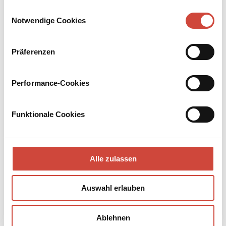
Drittanbietern.
Klassiker und einer der beliebtesten Drinks der schillernden
Einwilligungsauswahl
20er Jahre.
Notwendige Cookies
Präferenzen
Performance-Cookies
Funktionale Cookies
Alle zulassen
Auswahl erlauben
Ablehnen