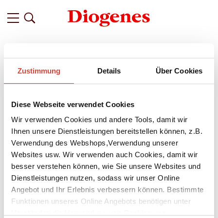
Filter
Zustimmung
Details
Über Cookies
Related
Tags
Featured
Diese Webseite verwendet Cookies
vor 5 Jahren
Einladung zu einem Cocktail mit F.
Wir verwenden Cookies und andere Tools, damit wir
Scott Fitzgerald:
Ihnen unsere Dienstleistungen bereitstellen können, z.B.
Verwendung des Webshops,Verwendung unserer
It's Partytime
Websites usw. Wir verwenden auch Cookies, damit wir
Glitzernde, vibrierende Storys aus den Roaring Twenties von
besser verstehen können, wie Sie unsere Websites und
damals für die zwanziger Jahre von heute sind im neuen
Dienstleistungen nutzen, sodass wir unser Online
Buch
Partytime
von
F. Scott Fitzgerald
zu entdecken.
Angebot und Ihr Erlebnis verbessern können. Bestimmte
Passend dazu als Drink zur Lektüre, für die nächste
Funktionen unseres Online Angebots benötigen unter
Gartenparty oder die nächste Great Gatsby-Sause gibt es
Umständen die Verwendung von Cookies von
auf dem Blog das Rezept für den Bronx Cocktail. Ein Gin-