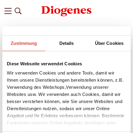
Filter
Zustimmung
Details
Über Cookies
Related
Tags
Featured
Diese Webseite verwendet Cookies
vor 6 Jahren
Jason Starr im Interview
Wir verwenden Cookies und andere Tools, damit wir
Ihnen unsere Dienstleistungen bereitstellen können, z.B.
Wir haben uns mit
Jason Starr
getroffen und ihn einerseits zu
Verwendung des Webshops,Verwendung unserer
seinem neuen Thriller,
Seitensprung
, aber auch zu
Websites usw. Wir verwenden auch Cookies, damit wir
seiner Person befragt.
besser verstehen können, wie Sie unsere Websites und
Haben Sie (literarische) Vorbilder? Was reizt Sie am Genre
Dienstleistungen nutzen, sodass wir unser Online
"Thriller"?
Angebot und Ihr Erlebnis verbessern können. Bestimmte
Funktionen unseres Online Angebots benötigen unter
Starrs Antworten zu all diesen Fragen findet ihr hier im
Umständen die Verwendung von Cookies von