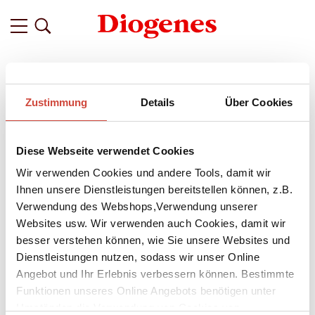
Filter
Zustimmung
Details
Über Cookies
Related
Tags
Featured
Diese Webseite verwendet Cookies
vor 3 Jahren
»Ich würde behaupten, man kann
Wir verwenden Cookies und andere Tools, damit wir
Gotthelf überall auf der Welt
Ihnen unsere Dienstleistungen bereitstellen können, z.B.
Verwendung des Webshops,Verwendung unserer
verstehen, er ist ein Weltautor.«
Websites usw. Wir verwenden auch Cookies, damit wir
Ein Interview mit Philipp Theisohn
besser verstehen können, wie Sie unsere Websites und
Dienstleistungen nutzen, sodass wir unser Online
Das Werk des Schweizer Autors
Jeremias Gotthelf
dürfen wir
Angebot und Ihr Erlebnis verbessern können. Bestimmte
wiederentdecken, denn seit Oktober 2023 sind die ersten drei
Bände der Zürcher Leseausgabe erhältlich. Zum Auftakt der
Funktionen unseres Online Angebots benötigen unter
neuen, kommentierten Werkausgabe spricht der
Umständen die Verwendung von Cookies von