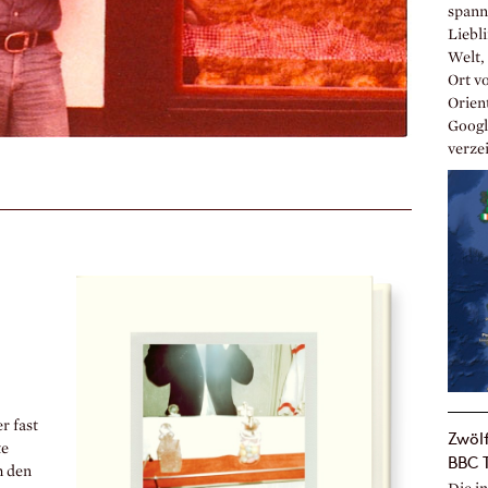
spann
Liebl
Welt,
Ort v
Orient
Google
verzei
r fast
Zwöl
te
BBC T
h den