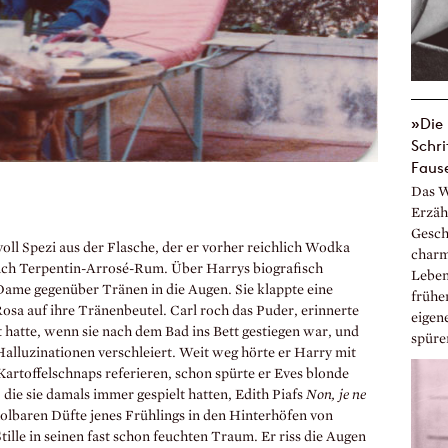
»Die 
Schri
Faus
Das W
Erzäh
Gesch
ll Spezi aus der Flasche, der er vorher reichlich Wodka
charm
nach Terpentin-Arrosé-Rum. Über Harrys biografisch
Leben
ame gegenüber Tränen in die Augen. Sie klappte eine
frühe
osa auf ihre Tränenbeutel. Carl roch das Puder, erinnerte
eigen
t hatte, wenn sie nach dem Bad ins Bett gestiegen war, und
spüre
lluzinationen verschleiert. Weit weg hörte er Harry mit
artoffelschnaps referieren, schon spürte er Eves blonde
, die sie damals immer gespielt hatten, Edith Piafs
Non, je ne
lbaren Düfte jenes Frühlings in den Hinterhöfen von
tille in seinen fast schon feuchten Traum. Er riss die Augen