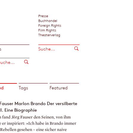
Presse
Buchhandel
Foreign Rights
Film Rights
Theaterverlag
s
ed
Tags
Featured
Fauser Marlon Brando Der versilberte
l. Eine Biographie
m fand Jörg Fauser den Seinen, von ihm
 er inspiriert: »Ich habe in Brando immer
Rebellen gesehen – eine sicher naive