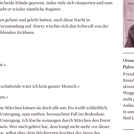
n beide Hände gepresst, indes viele sich räusperten und zum
ieht er wieder sämtliche Register.
n gefasst und gelobt hatten, auch diese Nacht in
e Versammlung auf. Harry wischte sich den Schweiß von der
aublonden Strähnen.
Unser
ht.«
Palm
Freud
Essay
twochabende wäre ich kein ganzer Mensch.«
skizzi
Wegge
gen.«
steht
Anläs
Ohne Märchen kämen sie doch alle um. Du weißt schließlich,
in un
Untergang, zum sanften, berauschten Fall ins Bodenlose.
fünf L
h Untergang. Ich lösche sozusagen durch Märchen den Durst
 sein. Wer mich gehört hat, dem bangt nicht mehr vor dieser
e, selbst über dem Nüchternen leuchtet der Stern des