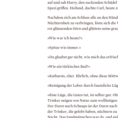
auf und sah Harry, den zuckenden Schädel i
Spezi griffen. Heiland, dachte Carl, heute z
Nachdem sich am Schluss alle an den Hände
Nüchternheit zu verbringen, löste sich di
rot glänzenden Stirn und glättete seine gr
»Wie war ich heute?«
»Spitze wie immer.«
»Du glaubst gar nicht, wie mich das erfrisc
»Wie ein türkisches Bad?«
»Katharsis, eher. Ehrlich, ohne diese Mit
»Reinigung der Leber durch faustdicke Lü
»Eine Lüge, die Gutes tut, ist selber gut. 
Trinker neigen von Natur zum wollüstigen 
Der Durst nach Schnaps ist der Durst nac
der Trinker, die gelobt haben, nüchtern zu
Nacht. Das Sandmännchen war da, und sieh