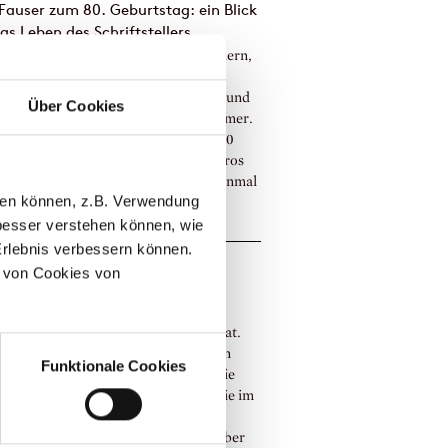
Fauser zum 80. Geburtstag: ein Blick
as Leben des Schriftstellers
Fausers Leben sollte nur 44 Jahre dauern,
sein Werk, das Romane, Lyrik,
lungen, Kurzgeschichten, Hörspiele und
Über Cookies
xte umfasste, fasziniert uns noch immer.
, am 16. Juli 2024, wäre der Autor 80
 alt geworden. Die Journalisten Ambros
l und Matthias Penzel haben noch einmal
llen können, z.B. Verwendung
eitzeugen, Freund:innen und Weg...
esser verstehen können, wie
Erlebnis verbessern können.
 Coelho – Bücher, die Millionen
 von Cookies von
hren und begeistern
bt kaum jemanden, der oder die kein
lar seiner Bücher im Regal stehen hat.
 Coelhos Leserinnen und Leser lieben
Funktionale Cookies
 Romane wegen ihrer so einfachen wie
n Botschaften und ihrer Fähigkeit, sie im
sten zu berühren. Sie wurden in
ubliche 81 Sprachen übersetzt und über