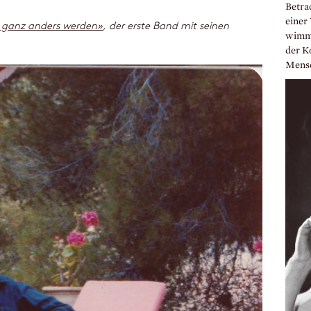
Betra
einer 
s ganz anders werden»
, der erste Band mit seinen
wimme
der Ko
Mensc