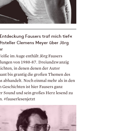
Entdeckung Fausers traf mich tief«
ftsteller Clemens Meyer über Jörg
er
eiße im Auge enthält Jörg Fausers
lungen von 1980-87. Dreiundzwanzig
ichten, in denen denen der Autor
ant bis grantig die großen Themen des
s abhandelt. Noch einmal mehr als in den
n Geschichten ist hier Fausers ganz
er Sound und sein großes Herz lesend zu
n. #fauserlesenjetzt