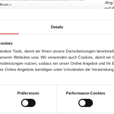
Jörg 
Brust.«
auf d
s dampf‌ten scharf gewürzte Bohnensuppen mit Speck, große
Jörg 
em und dunklem Bier in gut gepolsterte Mägen gespült, es
doch 
ntergrund rollten die Billardkugeln über den grünen Filz
Erzäh
Details
hs. Mit scharfen Augen, die zugleich gemütlich und
Songe
verblühte Schönheit aus Istrien, über die Wolnzacher
Heute
Jahre
Cookies
Waibe
 Weißbier.
ndere Tools, damit wir Ihnen unsere Dienstleistungen bereitste
mit Z
serer Websites usw. Wir verwenden auch Cookies, damit wir b
nstleistungen nutzen, sodass wir unser Online Angebot und Ihr 
Paulo
es Online Angebots benötigen unter Umständen die Verwendung
berü
leben ist auch nicht alles. Hast du was von Eve gehört?«
Es gi
Exemp
 New Mexico, glaub ich. Sie gräbt nach Wasser, wenn ich das
Paulo
Präferenzen
Performance-Cookies
seine
wahre
der Wüste. Wer hätte das von Eve gedacht!«
Inner
erheben, hat sie noch geschrieben.«
ungla