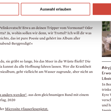
325 Mi
 am nächsten Mittwoch verwenden. Die Ohren werden ihnen
Auswahl erlauben
nd erst den besoffenen!«
chabende gedacht hat, als sie das schrieb.«
 Pelinkovatsch! Etwa an deinen Tripper vom Vormonat? Oder
tta? Ja, wohin sollen wir denn, wir Trottel? Ich will dir was
nichts, das ist pure Poesie und gehört ins Album aller
habend-Bergpredigt!«
u, sie gräbt so lange, bis das Meer in die Wüste fließt? Die
da kannst du alle Hoffnung fahren lassen. Wer die Krankheit
#dry
iealbum, geht vielleicht am Wasser zugrunde, aber nicht an
Erwac
Liba
In Be
trink
Eyre 
nz anders werden“
, aus dem gleichnamigen Band mit einem
versc
rlag, 2020
und h
der
Microsite #fauserlesenjetzt.
Inspir