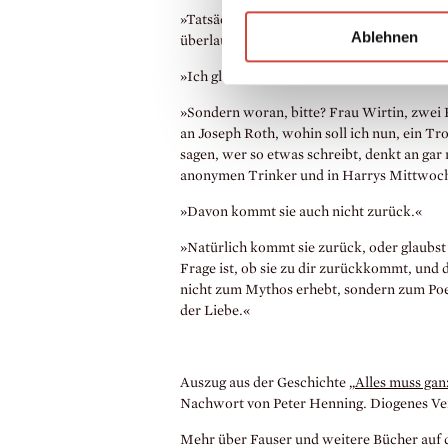
»Tatsächlich? Sieh mal an. Das werde ich
Ablehnen
überlaufen, meinen nüchternen Brüdern. U
»Ich glaube nicht, dass Eve an deine Mittwo
»Sondern woran, bitte? Frau Wirtin, zwei
an Joseph Roth, wohin soll ich nun, ein Tro
sagen, wer so etwas schreibt, denkt an gar 
anonymen Trinker und in Harrys Mittwoc
»Davon kommt sie auch nicht zurück.«
»Natürlich kommt sie zurück, oder glaubst d
Frage ist, ob sie zu dir zurückkommt, und 
nicht zum Mythos erhebt, sondern zum Poes
der Liebe.«
Auszug aus der Geschichte
„Alles muss ga
Nachwort von Peter Henning. Diogenes Ve
Mehr über Fauser und weitere Bücher auf 