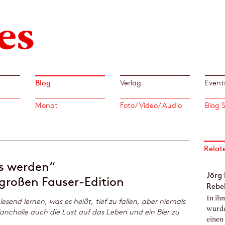
Blog
Verlag
Event
Monat
Foto/ Video/ Audio
Relat
rs werden“
Jörg 
 großen Fauser-Edition
Rebel
In ih
send lernen, was es heißt, tief zu fallen, aber niemals
wurde
cholie auch die Lust auf das Leben und ein Bier zu
einen 