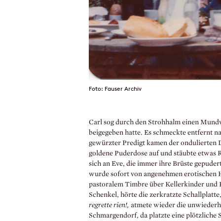
Foto: Fauser Archiv
Carl sog durch den Strohhalm einen Mundvo
beigege­ben hatte. Es schmeckte entfernt 
gewürzter Predigt kamen der ondulierten D
goldene Puderdose auf und stäubte etwas R
sich an Eve, die immer ihre Brüste gepuder
wurde sofort von angenehmen erotischen Ha
pastoralem Timbre über Kellerkinder und K
Schenkel, hörte die zerkratzte Schallplatte
regrette rien!,
atmete wieder die unwiederho
Schmargendorf, da platzte eine plötzliche S