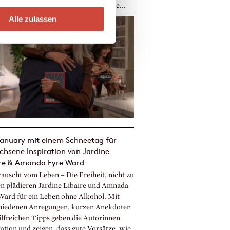
llionen Mal verkauft. Längst sind sie...
Alle zulassen
january mit einem Schneetag für
hsene Inspiration von Jardine
ire & Amanda Eyre Ward
rauscht vom Leben – Die Freiheit, nicht zu
en plädieren Jardine Libaire und Amnada
Ward für ein Leben ohne Alkohol. Mit
hiedenen Anregungen, kurzen Anekdoten
ilfreichen Tipps geben die Autorinnen
ation und zeigen, dass gute Vorsätze, wie