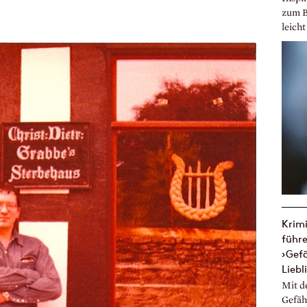
zum Be
leicht
Krimi
führe
›Gefä
Liebl
Mit d
Gefäh