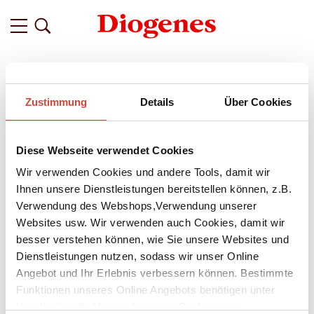
Filter
Zustimmung
Details
Über Cookies
Related
Tags
Featured
Diese Webseite verwendet Cookies
vor 4 Jahren
Das Einmaleins der Philosophie mit
Wir verwenden Cookies und andere Tools, damit wir
Jonny Thomson
Ihnen unsere Dienstleistungen bereitstellen können, z.B.
Verwendung des Webshops,Verwendung unserer
Philosophieren hat den schlechten Ruf, den Kopf entweder in
Websites usw. Wir verwenden auch Cookies, damit wir
Wolken entschweben zu lassen oder ihn zum Rauchen zu
besser verstehen können, wie Sie unsere Websites und
bringen. Deswegen muss man die großen Denker:innen aber
Dienstleistungen nutzen, sodass wir unser Online
keineswegs in einen Turm schließen. Im Gegenteil: Spätestens
Angebot und Ihr Erlebnis verbessern können. Bestimmte
seit der NBC-Serie
The Good Place
von Michael Schur
Funktionen unseres Online Angebots benötigen unter
gehören sie wieder in den Alltag, in Cafés und gemütliche
Wohnzimmer und dürfen auch von Anfänger:innen und
Umständen die Verwendung von Cookies von