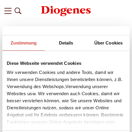
Filter
Zustimmung
Details
Über Cookies
Related
Tags
Featured
Diese Webseite verwendet Cookies
vor 2 Jahren
Ostergrüße vom Hasenmädchen
Wir verwenden Cookies und andere Tools, damit wir
Miffy // Pop Up Store in Berlin
Ihnen unsere Dienstleistungen bereitstellen können, z.B.
Verwendung des Webshops,Verwendung unserer
Wir wünschen Ihnen ein fröhliches Osterfest. Vielleicht sichten
Websites usw. Wir verwenden auch Cookies, damit wir
ja auch Sie einen Osterhasen? Bei uns versteckt das kleine
besser verstehen können, wie Sie unsere Websites und
Hasenmädchen Miffy
die bunt bemalten Eier und erobert mit
Dienstleistungen nutzen, sodass wir unser Online
ihrem etwas skeptischen Blick und ihrem freundlichen Wesen
Angebot und Ihr Erlebnis verbessern können. Bestimmte
die Kinderherzen im Sturm – und die der Erwachsenen gleich
Funktionen unseres Online Angebots benötigen unter
mit.
Umständen die Verwendung von Cookies von