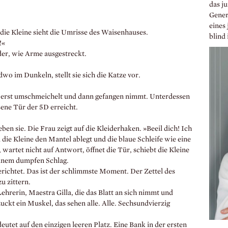
das j
Gener
eines
 die Kleine sieht die Umrisse des Waisenhauses.
blind 
!«
der, wie Arme ausgestreckt.
wo im Dunkeln, stellt sie sich die Katze vor.
sie erst umschmeichelt und dann gefangen nimmt. Unterdessen
sene Tür der 5D erreicht.
ben sie. Die Frau zeigt auf die Kleiderhaken. »Beeil dich! Ich
ie Kleine den Mantel ablegt und die blaue Schleife wie eine
wartet nicht auf Antwort, öffnet die Tür, schiebt die Kleine
 einem dumpfen Schlag.
richtet. Das ist der schlimmste Moment. Der Zettel des
u zittern.
hrerin, Maestra Gilla, die das Blatt an sich nimmt und
uckt ein Muskel, das sehen alle. Alle. Sechsundvierzig
deutet auf den einzigen leeren Platz. Eine Bank in der ersten