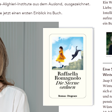
Ein We
e-Alighieri-Institute aus dem Ausland, ausgezeichnet.
Liebe
e jetzt einen ersten Einblick ins Buch.
Intell
aufzu
ein B
Eine 
Wint
Jaap 
Winte
sich e
und na
pensio
Wüste