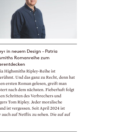
ey‹ in neuem Design – Patria
smiths Romanreihe zum
erentdecken
ia Highsmiths Ripley-Reihe ist
erühmt. Und das ganz zu Recht, denn hat
en ersten Roman gelesen, greift man
stert nach dem nächsten. Fieberhaft folgt
en Schritten des Verbrechers und
gers Tom Ripley. Jeder moralische
d ist vergessen. Seit April 2024 ist
 auch auf Netflix zu sehen. Die auf auf