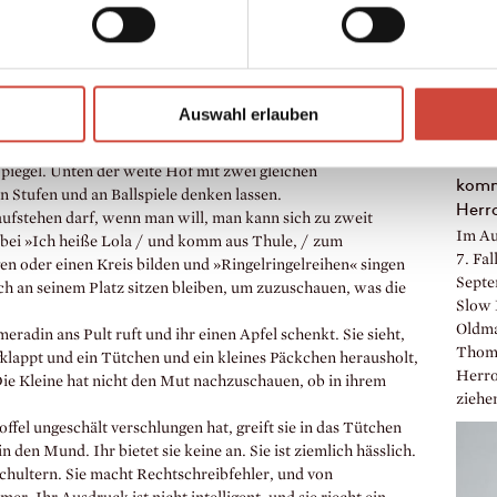
er Weine«.
en Bänken durch. Sie gibt Hinweise, verteilt Bleistifte und
nicht stehen. Unter den Aufsatz schreibt die Kleine »Ende«,
nt, welche Form das Schulgebäude hat. Es gibt einen
 im Erdgeschoss mit Suor Giuliana und im ersten Stock mit der
Auswahl erlauben
) und zwei hufeisenförmig angeordnete Seitenflügel. Am
»Sch
 5D und ihre Bank. Die Fenster auf der gegenüberliegenden
Polit
 Spiegel. Unten der weite Hof mit zwei gleichen
komme
 Stufen und an Ballspiele denken lassen.
Herr
aufstehen darf, wenn man will, man kann sich zu zweit
Im Au
ei »Ich heiße Lola / und komm aus Thule, / zum
7. Fa
gen oder einen Kreis bilden und »Ringelringelreihen« singen
Septem
ach an seinem Platz sitzen bleiben, um zuzuschauen, was die
Slow 
Oldma
eradin ans Pult ruft und ihr einen Apfel schenkt. Sie sieht,
Thoma
fklappt und ein Tütchen und ein kleines Päckchen herausholt,
Herro
 Die Kleine hat nicht den Mut nachzuschauen, ob in ihrem
ziehe
fel ungeschält verschlungen hat, greift sie in das Tütchen
 den Mund. Ihr bietet sie keine an. Sie ist ziemlich hässlich.
hultern. Sie macht Rechtschreibfehler, und von