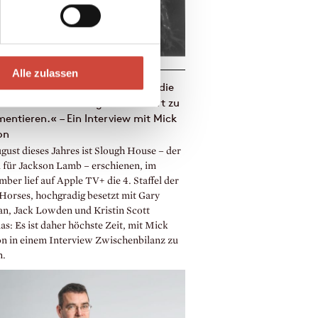
Alle zulassen
warzer Humor ermöglichte mir, die
ik auf eine für mich ganz neue Art zu
ntieren.« – Ein Interview mit Mick
on
gust dieses Jahres ist Slough House – der
ll für Jackson Lamb – erschienen, im
ber lief auf Apple TV+ die 4. Staffel der
Horses, hochgradig besetzt mit Gary
n, Jack Lowden und Kristin Scott
s: Es ist daher höchste Zeit, mit Mick
n in einem Interview Zwischenbilanz zu
n.