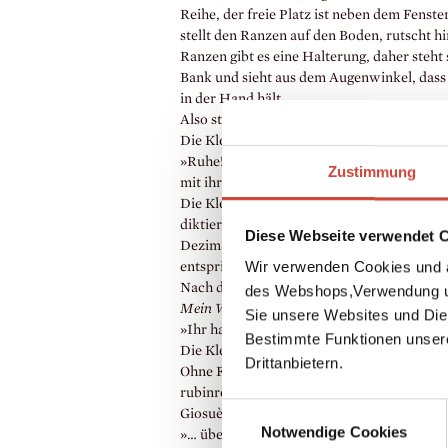
Reihe, der freie Platz ist neben dem Fenste
stellt den Ranzen auf den Boden, rutscht hi
Ranzen gibt es eine Halterung, daher steht 
Bank und sieht aus dem Augenwinkel, dass 
in der Hand hält.
Also steht sie erneut auf, um aus dem Ranz
Die Kleine wird feuerrot, und auf einmal i
»Ruhe!«, mahnt Maestra Gilla. Sie tut so, 
Zustimmung
mit ihrer Erklärung an der Tafel fort. Bru
Die Kleine schlägt die erste Seite ihres kari
diktiert, obwohl es unnötig ist, die Bruchza
Diese Webseite verwendet 
Dezimalzahl verwandeln. 0,75. Und sie wei
Wir verwenden Cookies und a
entspricht.
Nach dem Bruchrechnen braucht sie das lini
des Webshops,Verwendung un
Mein Willkommensgruß für den Herbst
.
Sie unsere Websites und Die
»Ihr habt eine Stunde Zeit«, sagt die Lehrer
Bestimmte Funktionen unser
Die Kleine entspannt sich allmählich. Das Th
Drittanbietern.
Ohne Flecken. Sie schreibt, im Herbst verf
rubinrot. Die Esskastanien schmecken süß 
Einwilligungsauswahl
Giosuè Carducci auswendig kann, das ihr pas
Notwendige Cookies
»… über unwirtlichen Hügeln steigt der Neb