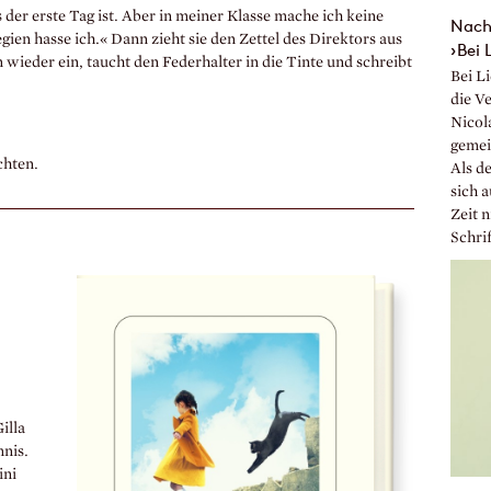
s der erste Tag ist. Aber in meiner Klasse mache ich keine
Nach 
ien hasse ich.« Dann zieht sie den Zettel des Direktors aus
›Bei 
n wieder ein, taucht den Federhalter in die Tinte und schreibt
Bei Li
die V
Nicol
gemei
chten.
Als de
sich 
Zeit n
Schrif
illa
nis.
ini