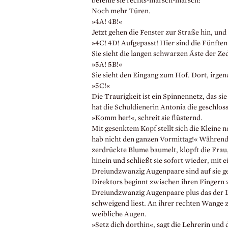
befehle sie rechts-marsch-marsch!
Noch mehr Türen.
»4A! 4B!«
Jetzt gehen die Fenster zur Straße hin, und
»4C! 4D! Aufgepasst! Hier sind die Fünften
Sie sieht die langen schwarzen Äste der Ze
»5A! 5B!«
Sie sieht den Eingang zum Hof. Dort, irgend
»5C!«
Die Traurigkeit ist ein Spinnennetz, das 
hat die Schuldienerin Antonia die geschlos
»Komm her!«, schreit sie flüsternd.
Mit gesenktem Kopf stellt sich die Kleine ne
hab nicht den ganzen Vormittag!« Während d
zerdrückte Blume baumelt, klopft die Frau, 
hinein und schließt sie sofort wieder, mit
Dreiundzwanzig Augenpaare sind auf sie ge
Direktors beginnt zwischen ihren Fingern z
Dreiundzwanzig Augenpaare plus das der Le
schweigend liest. An ihrer rechten Wange z
weibliche Augen.
»Setz dich dorthin«, sagt die Lehrerin und 