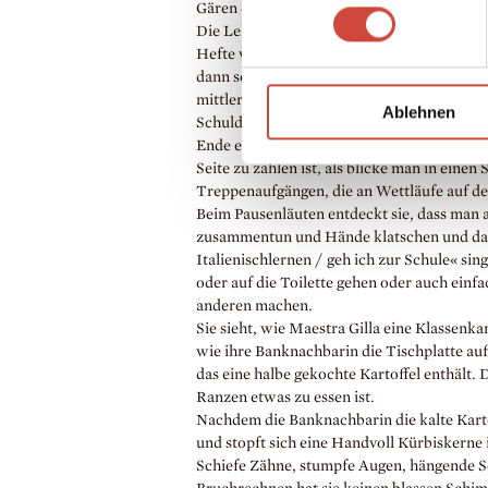
Gären der Bottiche und den herben Duft d
Die Lehrerin geht währenddessen zwischen d
Hefte von der Fürsorge. Bei ihr bleibt sie 
dann schaut sie aus dem Fenster. Sie erken
mittleren Trakt (der längere Flur, den sie
Ablehnen
Schuldienerin Antonia entlanggegangen ist
Ende eines dieser Flügel befindet sich die
Seite zu zählen ist, als blicke man in einen
Treppenaufgängen, die an Wettläufe auf den
Beim Pausenläuten entdeckt sie, dass man 
zusammentun und Hände klatschen und dab
Italienischlernen / geh ich zur Schule« sin
oder auf die Toilette gehen oder auch einf
anderen machen.
Sie sieht, wie Maestra Gilla eine Klassenkam
wie ihre Banknachbarin die Tischplatte au
das eine halbe gekochte Kartoffel enthält.
Ranzen etwas zu essen ist.
Nachdem die Banknachbarin die kalte Kartof
und stopft sich eine Handvoll Kürbiskerne in
Schiefe Zähne, stumpfe Augen, hängende Sc