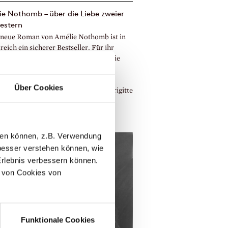
e Nothomb – über die Liebe zweier
estern
 neue Roman von Amélie Nothomb ist in
eich ein sicherer Bestseller. Für ihr
es Werk Le Livre des sœurs erhielt sie
den ›Prix Jean Monnet de littérature
éenne‹. Im Juni 2024 erschien bei
Über Cookies
nes die deutsche Übersetzung von Brigitte
 unter dem Titel Das Buch der
stern. Der Roman erzählt die
cht...
llen können, z.B. Verwendung
esser verstehen können, wie
Erlebnis verbessern können.
 von Cookies von
Funktionale Cookies