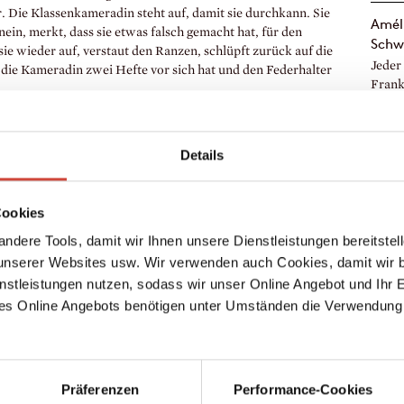
r. Die Klassenkameradin steht auf, damit sie durchkann. Sie
Améli
nein, merkt, dass sie etwas falsch gemacht hat, für den
Schw
sie wieder auf, verstaut den Ranzen, schlüpft zurück auf die
Jeder
die Kameradin zwei Hefte vor sich hat und den Federhalter
Frankr
jüngst
en die Sachen zu holen, die sie braucht. Gemurmel. Gekicher.
2023 
st das der schlimmste Moment.
europ
als merke sie nichts von dem ganzen Hin und Her, und fährt
Details
Dioge
chrechnen.
Große
erten Hefts auf. Sie schreibt alles mit, was die Lehrerin
Schwe
hlen kennt sie schon. Auch kann sie 3 / 4 in eine
Cookies
Geschi
ß, dass 4 / 5 8 / 10 entspricht, was wiederum 0,8
ndere Tools, damit wir Ihnen unsere Dienstleistungen bereitste
erte Heft. Ein Diktat. Danach ein Aufsatz mit dem Titel
serer Websites usw. Wir verwenden auch Cookies, damit wir b
nstleistungen nutzen, sodass wir unser Online Angebot und Ihr 
in.
es Online Angebots benötigen unter Umständen die Verwendung
ema gefällt ihr. Sie füllt vier dicht beschriebene Seiten.
ärben sich die Blätter und werden goldgelb, manche auch
wie Honig. Da sie ein Gedicht des berühmten Dichters
send erscheint, beschließt sie, es zu benutzen. Sie schreibt:
Präferenzen
Performance-Cookies
el im leichten Regen, und auf den Straßen riecht man das