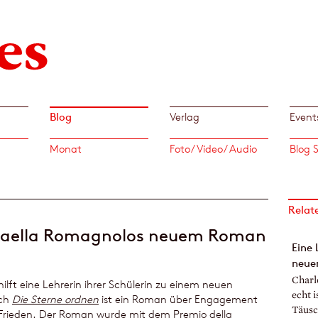
Blog
Verlag
Event
Monat
Foto/ Video/ Audio
Relat
ffaella Romagnolos neuem Roman
Eine 
neue
Charl
ilft eine Lehrerin ihrer Schülerin zu einem neuen
echt 
ch
Die Sterne ordnen
ist ein Roman über Engagement
Täusc
rieden. Der Roman wurde mit dem Premio della