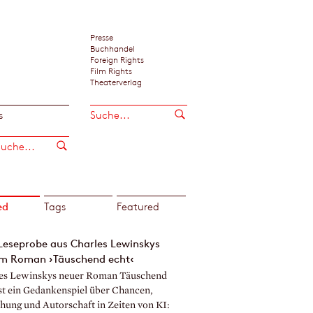
Presse
Buchhandel
Foreign Rights
Film Rights
Theaterverlag
s
ed
Tags
Featured
Leseprobe aus Charles Lewinskys
m Roman ›Täuschend echt‹
es Lewinskys neuer Roman Täuschend
ist ein Gedankenspiel über Chancen,
hung und Autorschaft in Zeiten von KI: