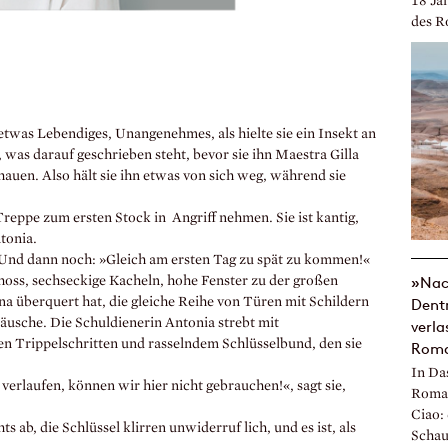
18 Ja
des Ro
 etwas Lebendiges, Unangenehmes, als hielte sie ein Insekt an
 was darauf geschrieben steht, bevor sie ihn Maestra Gilla
hauen. Also hält sie ihn etwas von sich weg, während sie
Treppe zum ersten Stock in Angriff nehmen. Sie ist kantig,
ntonia.
 Und dann noch: »Gleich am ersten Tag zu spät zu kommen!«
»Nach
hoss, sechseckige Kacheln, hohe Fenster zu der großen
ana überquert hat, die gleiche Reihe von Türen mit Schildern
Dentr
äusche. Die Schuldienerin Antonia strebt mit
verla
en Trippelschritten und rasselndem Schlüsselbund, den sie
Roma
In Das
 verlaufen, können wir hier nicht gebrauchen!«, sagt sie,
Romag
Ciao:
s ab, die Schlüssel klirren unwiderruf lich, und es ist, als
Schau