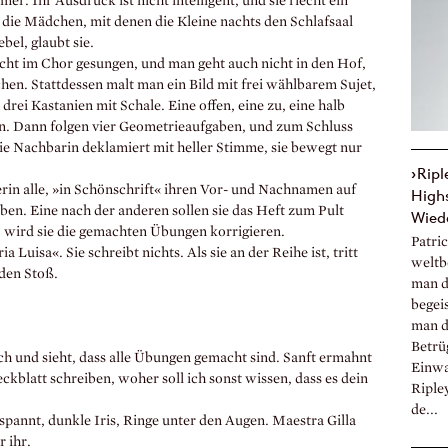
r. Ihr Ausdruck ist nicht intelligent, und sie riecht ein
 die Mädchen, mit denen die Kleine nachts den Schlafsaal
ebel, glaubt sie.
cht im Chor gesungen, und man geht auch nicht in den Hof,
n. Stattdessen malt man ein Bild mit frei wählbarem Sujet,
rei Kastanien mit Schale. Eine offen, eine zu, eine halb
en. Dann folgen vier Geometrieaufgaben, und zum Schluss
Die Nachbarin deklamiert mit heller Stimme, sie bewegt nur
›Ripl
rerin alle, »in Schönschrift« ihren Vor- und Nachnamen auf
High
iben. Eine nach der anderen sollen sie das Heft zum Pult
Wied
, wird sie die gemachten Übungen korrigieren.
Patric
uisa«. Sie schreibt nichts. Als sie an der Reihe ist, tritt
weltb
 den Stoß.
man d
begei
man d
Betrü
ch und sieht, dass alle Übungen gemacht sind. Sanft ermahnt
Einwan
ckblatt schreiben, woher soll ich sonst wissen, dass es dein
Ripley
de...
pannt, dunkle Iris, Ringe unter den Augen. Maestra Gilla
r ihr.