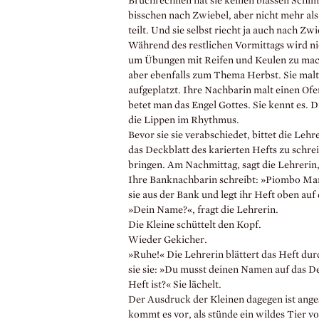
Bruchrechnen hat sie keinen blassen Schimme
bisschen nach Zwiebel, aber nicht mehr als
teilt. Und sie selbst riecht ja auch nach Zwi
Während des restlichen Vormittags wird ni
um Übungen mit Reifen und Keulen zu mache
aber ebenfalls zum Thema Herbst. Sie malt d
aufgeplatzt. Ihre Nachbarin malt einen Of
betet man das Engel Gottes. Sie kennt es. 
die Lippen im Rhythmus.
Bevor sie sie verabschiedet, bittet die Leh
das Deckblatt des karierten Hefts zu schre
bringen. Am Nachmittag, sagt die Lehrerin
Ihre Banknachbarin schreibt: »Piombo Maria L
sie aus der Bank und legt ihr Heft oben auf
»Dein Name?«, fragt die Lehrerin.
Die Kleine schüttelt den Kopf.
Wieder Gekicher.
»Ruhe!« Die Lehrerin blättert das Heft dur
sie sie: »Du musst deinen Namen auf das De
Heft ist?« Sie lächelt.
Der Ausdruck der Kleinen dagegen ist anges
kommt es vor, als stünde ein wildes Tier vo