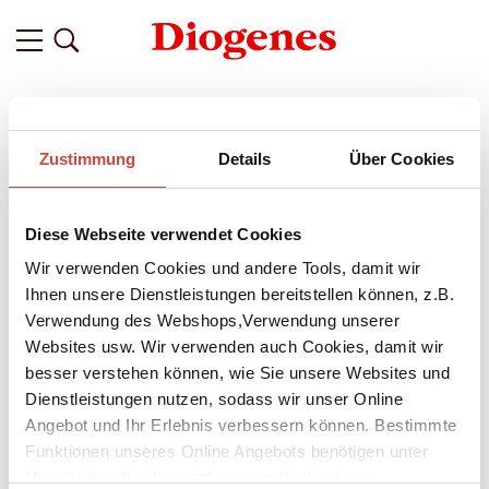
Filter
Zustimmung
Details
Über Cookies
Related
Tags
Featured
Diese Webseite verwendet Cookies
vor 3 Jahren
Graphic Novel »Kein Kuss für
Wir verwenden Cookies und andere Tools, damit wir
Mutter« – Bericht aus der
Ihnen unsere Dienstleistungen bereitstellen können, z.B.
Verwendung des Webshops,Verwendung unserer
Handlettering-Werkstatt
Websites usw. Wir verwenden auch Cookies, damit wir
Seit diesem Frühjahr gibt es den beliebten
besser verstehen können, wie Sie unsere Websites und
Kinderbuchklassiker
Kein Kuss für Mutter
über den
Dienstleistungen nutzen, sodass wir unser Online
anarchischen Katzenflegel Toby Tatze auch als Graphic
Angebot und Ihr Erlebnis verbessern können. Bestimmte
Novel. Es ist eine Hommage des großen französischen Comic-
Funktionen unseres Online Angebots benötigen unter
Künstlers
Mathieu Sapin
an
Tomi Ungerer
, der Autor des
Umständen die Verwendung von Cookies von
gleichnamigen Buchs. Das Handlettering hat unsere Kollegin