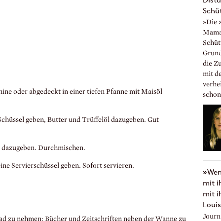
Schüt
»Die z
Mama.
Schüt
Grund
die Zu
mit d
verhe
ine oder abgedeckt in einer tiefen Pfanne mit Maisöl
schon 
chüssel geben, Butter und Trüffelöl dazugeben. Gut
er dazugeben. Durchmischen.
ine Servierschüssel geben. Sofort servieren.
»Wen
mit 
mit i
Louis
Journ
in Bad zu nehmen; Bücher und Zeitschriften neben der Wanne zu