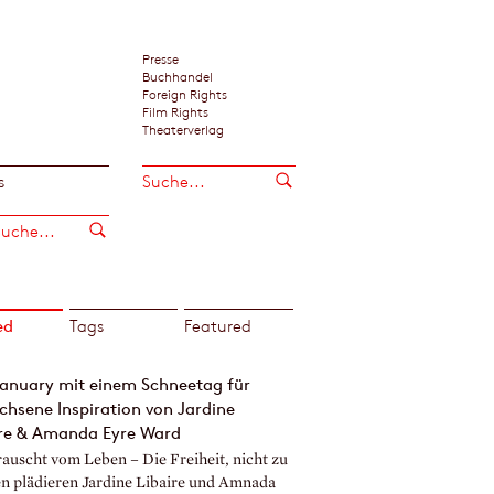
Presse
Buchhandel
Foreign Rights
Film Rights
Theaterverlag
s
ed
Tags
Featured
january mit einem Schneetag für
hsene Inspiration von Jardine
ire & Amanda Eyre Ward
rauscht vom Leben – Die Freiheit, nicht zu
en plädieren Jardine Libaire und Amnada