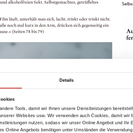
und alkoholfreien Sekt. Selbstgemachtes, getrüffeltes
Selb
m läuft, unterhält man sich, lacht, trinkt oder trinkt nicht.
lle noch mal kurz in den Arm, drücken sich gegenseitig ein
se.« (Seiten 78 bis 79)
10 x 
Schon
Details
Buch!
haben
zusam
Cookies
jeman
ndere Tools, damit wir Ihnen unsere Dienstleistungen bereitste
tänze
serer Websites usw. Wir verwenden auch Cookies, damit wir b
vollk
nstleistungen nutzen, sodass wir unser Online Angebot und Ihr 
unerwi
nachtr
es Online Angebots benötigen unter Umständen die Verwendung