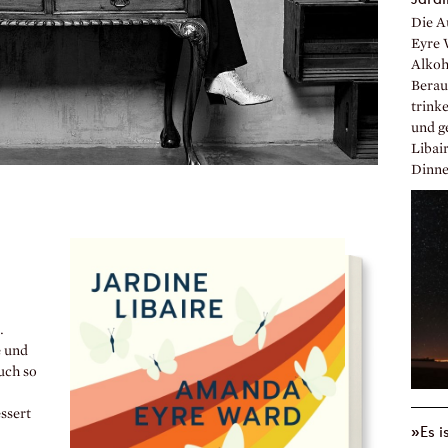
Die A
Eyre 
Alkoh
Berau
trinke
und g
Libai
Dinne
.
e und
uch so
ssert
»Es i