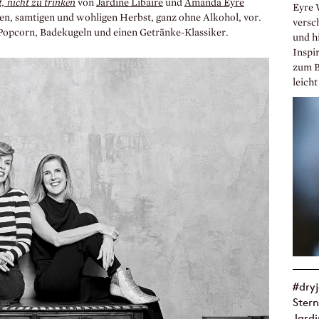
, nicht zu trinken
von
Jardine Libaire
und
Amanda Eyre
Eyre 
iven, samtigen und wohligen Herbst, ganz ohne Alkohol, vor.
versc
 Popcorn, Badekugeln und einen Getränke-Klassiker.
und h
Inspir
zum Be
leicht
#dryj
Stern
Jard