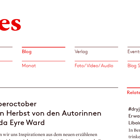
Blog
Verlag
Event
Monat
Foto/ Video/ Audio
Relat
beroctober
#dry
en Herbst von den Autorinnen
Erwac
da Eyre Ward
Liba
In Be
n wir uns Inspirationen aus dem neuen erzählenen
trink