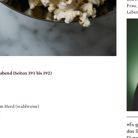
Frau, 
Leben
abend (Seiten 391 bis 392)
dem Herd (wahlweise)
r
»Es 
das 
Dista