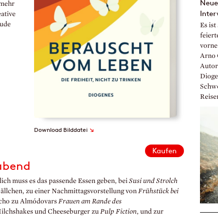
Neue,
 mehr
Inte
eative
eude
Es is
feiert
vorne
Arno 
Autor
Dioge
Schwe
Reise
↘
Download Bilddatei
Kaufen
mabend
ich muss es das passende Essen geben, bei
Susi und Strolch
bällchen, zu einer Nachmittagsvorstellung von
Frühstück bei
acho zu Almódovars
Frauen am Rande des
Milchshakes und Cheeseburger zu
Pulp Fiction
, und zur