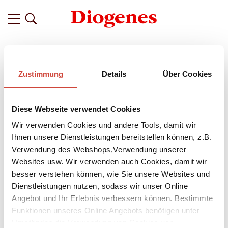
Filter
Zustimmung
Details
Über Cookies
Related
Tags
Featured
Diese Webseite verwendet Cookies
vor 10 Jahren
Gewinnspiel: Wer schreibt hier?
Wir verwenden Cookies und andere Tools, damit wir
Ihnen unsere Dienstleistungen bereitstellen können, z.B.
Pech gehabt: Auf den vielen Fotos im Hintergrund ist der
Verwendung des Webshops,Verwendung unserer
Diogenes Autor, den wir heute suchen, nicht zu erkennen. Ob
Websites usw. Wir verwenden auch Cookies, damit wir
andere Details über seine Identität Aufschluss geben?
besser verstehen können, wie Sie unsere Websites und
Dienstleistungen nutzen, sodass wir unser Online
Angebot und Ihr Erlebnis verbessern können. Bestimmte
Funktionen unseres Online Angebots benötigen unter
Umständen die Verwendung von Cookies von