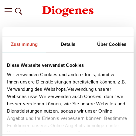
Filter
Zustimmung
Details
Über Cookies
Related
Tags
Featured
Diese Webseite verwendet Cookies
vor 7 Monaten
Wir haben den Slow Horses, dem
Wir verwenden Cookies und andere Tools, damit wir
MI5, Diana Taverner und Jackson
Ihnen unsere Dienstleistungen bereitstellen können, z.B.
Verwendung des Webshops,Verwendung unserer
Lamb nachspioniert und keiner hat’s
Websites usw. Wir verwenden auch Cookies, damit wir
bemerkt
besser verstehen können, wie Sie unsere Websites und
Dienstleistungen nutzen, sodass wir unser Online
Vor Kurzem ist der achte Band der gefeierten
Slow Horses
-
Angebot und Ihr Erlebnis verbessern können. Bestimmte
Serie
vom britischen Bestsellerautor
Mick Herron
auf Deutsch
erschienen. In
Bad Actors,
übersetzt von Stefanie Schäfer,
Funktionen unseres Online Angebots benötigen unter
verschwindet eine wichtige Mitarbeiterin des Premierministers
Umständen die Verwendung von Cookies von