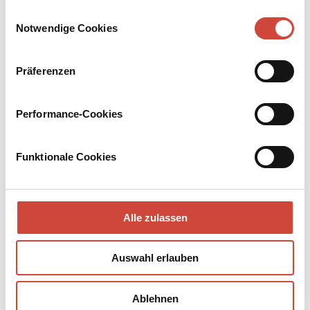
Drittanbietern.
Einwilligungsauswahl
Notwendige Cookies
Präferenzen
Performance-Cookies
Funktionale Cookies
Alle zulassen
Was sich wohl hinter dieser Tür verbirgt, zuhinterst im Handlager?
Darüber werden wir jetzt eine Weile spekulieren ...
Auswahl erlauben
Ablehnen