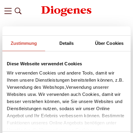
Filter
Zustimmung
Details
Über Cookies
Related
Tags
Featured
Diese Webseite verwendet Cookies
vor 11 Jahren
Eine Fotosafari durch den Diogenes
Wir verwenden Cookies und andere Tools, damit wir
Verlag. Teil 3.
Ihnen unsere Dienstleistungen bereitstellen können, z.B.
Verwendung des Webshops,Verwendung unserer
Welch hübschen, hilfreichen und teils bizarren Schildern,
Websites usw. Wir verwenden auch Cookies, damit wir
Beschriftungen und Zeichnungen man bei einem Streifzug
besser verstehen können, wie Sie unsere Websites und
durch das Verlagsgebäude an der Sprecherstrasse 8 in Zürich
Dienstleistungen nutzen, sodass wir unser Online
begegnen kann.
Angebot und Ihr Erlebnis verbessern können. Bestimmte
Eine Bilderstrecke in drei Teilen. Heute: der Keller.
Funktionen unseres Online Angebots benötigen unter
Umständen die Verwendung von Cookies von