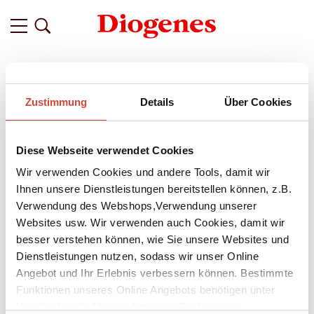
Filter
Zustimmung
Details
Über Cookies
Related
Tags
Featured
Diese Webseite verwendet Cookies
vor 12 Jahren
Die Diogenes Vertreterkonferenz
Wir verwenden Cookies und andere Tools, damit wir
Ihnen unsere Dienstleistungen bereitstellen können, z.B.
Gestern ging sie zu Ende, die Diogenes
Vertreterkonferenz
,
Verwendung des Webshops,Verwendung unserer
die zweimal jährlich hier im Verlag an der Sprecherstrasse 8 in
Websites usw. Wir verwenden auch Cookies, damit wir
Zürich stattfindet. Von Montag an wurde rückblickend das
besser verstehen können, wie Sie unsere Websites und
vergangene Programm besprochen und das neue von den
Lektorinnen enthusiastisch vorgestellt. Es wurde
Dienstleistungen nutzen, sodass wir unser Online
leidenschaftlich diskutiert über Marketingaktionen und
Angebot und Ihr Erlebnis verbessern können. Bestimmte
Verkaufsstrategien sowie engagiert debattiert über
Funktionen unseres Online Angebots benötigen unter
Auflagenhöhen und Covergestaltungen.
Umständen die Verwendung von Cookies von