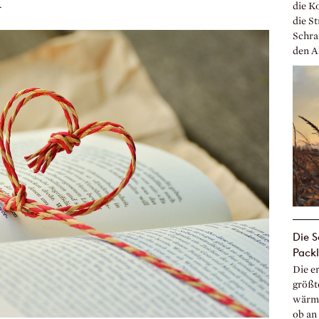
.
die K
die S
Schra
den Al
Die S
Packl
Die er
größte
wärme
ob an