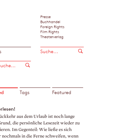
Presse
Buchhandel
Foreign Rights
Film Rights
Theaterverlag
s
ed
Tags
Featured
rlesen!
ückkehr aus dem Urlaub ist noch lange
Grund, die persönliche Lesezeit wieder zu
eren. Im Gegenteil: Wie ließe es sich
r nochmals in die Ferne schweifen, wenn