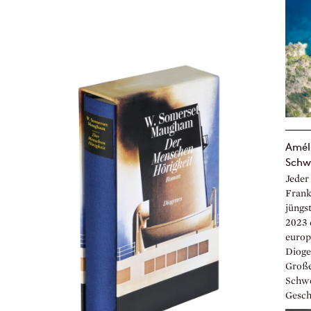
Améli
Schw
Jeder
Frankr
jüngst
2023 
europ
Dioge
Große
Schwe
Geschi