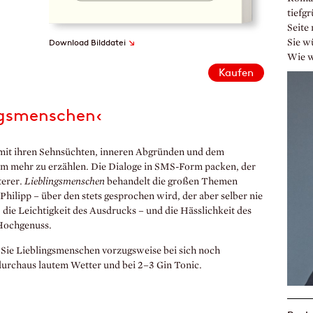
tiefgr
Seite
↘
Download Bilddatei
Sie w
Wie w
Kaufen
ngsmenschen‹
n mit ihren Sehnsüchten, inneren Abgründen und dem
, um mehr zu erzählen. Die Dialoge in SMS-Form packen, der
terer.
Lieblingsmenschen
behandelt die großen Themen
Philipp – über den stets gesprochen wird, der aber selber nie
die Leichtigkeit des Ausdrucks – und die Hässlichkeit des
 Hochgenuss.
Sie Lieblingsmenschen vorzugsweise bei sich noch
durchaus lautem Wetter und bei 2–3 Gin Tonic.