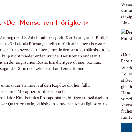
Wasse
uns u
einzi
›Der Menschen Hörigkeit‹
Einve
fang des 19. Jahrhunderts spielt. Der Protagonist Philip
n des Onkels als Büroangestellter, fühlt sich aber eher zum
ariser Kunstszene der 20er Jahre in ärmsten Verhältnissen. Es
›Der
hilip nicht wieder erden würde. Der Roman endet mit
Ermit
xis an der englischen Küste. Ein dichtgewobener Roman,
Wieder
m sogar der Sinn des Lebens anhand eines kleinen
Kolleg
stift
einmal der Himmel auf den Kopf zu drohen fällt.
gleich
ne schöne Metapher für dieses Buch.
Handt
d der Kindheit des Protagonisten, billigen französischen
versc
ser Quartier Latin, Whisky in schweren Kristallgläsern als
Ventu
frühe
fünfte