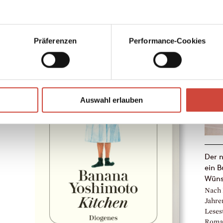
gutes
Büche
garant
Präferenzen
Performance-Cookies
Auswahl erlauben
Der 
ein B
Wüns
Nach 
Jahre
Leses
Roman