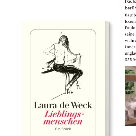
Paulo
berü
Es gi
Exemp
Paulo
seine
wahre
Inner
ungla
325 Mi