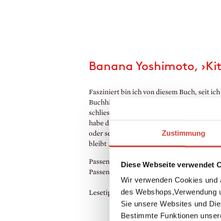
Banana Yoshimoto, ›Ki
Fasziniert bin ich von diesem Buch, seit i
Buchhändlerin 1997 las. Diese besondere 
schliesslich endlich selbst nach Japan reist
habe das Buch oft weiterempfohlen und noc
Zustimmung
oder sechs Mal neu gekauft. Es gehört einf
bleibt ...
Passendes Lesewetter: Lektüre komplett we
Diese Webseite verwendet 
Passendes Getränk: Automatenkaffee in Do
Wir verwenden Cookies und a
des Webshops,Verwendung un
Lesetipp von Daniela Seyfarth, Autorenle
Sie unsere Websites und Die
Bestimmte Funktionen unser