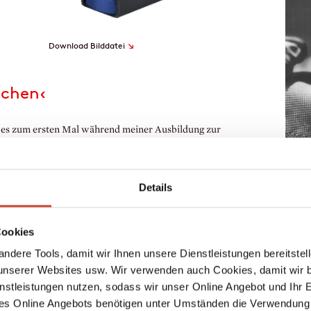
↘
Download Bilddatei
tchen‹
ch es zum ersten Mal während meiner Ausbildung zur
Stimmung war mir immer ein Mysterium. Als ich dann
e, erschienen mir die Geschichten plötzlich wie in 3-D. Ich
h öfter verliehen. Deswegen habe ich es mir sicher fünf
Details
ach in mein Bücherregal – mal sehen, ob es dieses Mal bei mir
Urlau
tterunabhängig – ich bleibe fürs Lesen ohnehin im Bett.
Som
Cookies
sen (kalt, schwarz, ohne Zucker)
Endlic
ndere Tools, damit wir Ihnen unsere Dienstleistungen bereitste
Erhol
serer Websites usw. Wir verwenden auch Cookies, damit wir b
sungen/Veranstaltungen
der T
nstleistungen nutzen, sodass wir unser Online Angebot und Ihr 
einfa
es Online Angebots benötigen unter Umständen die Verwendung
wäre 