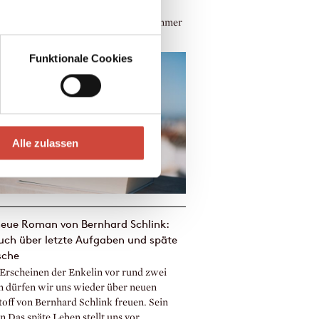
 Buch? Wir haben eine Auswahl an
rn zusammengestellt, die diesen Sommer
iert für Unterhaltung sorgen, egal...
Funktionale Cookies
Alle zulassen
neue Roman von Bernhard Schlink:
uch über letzte Aufgaben und späte
che
Erscheinen der Enkelin vor rund zwei
n dürfen wir uns wieder über neuen
toff von Bernhard Schlink freuen. Sein
 Das späte Leben stellt uns vor