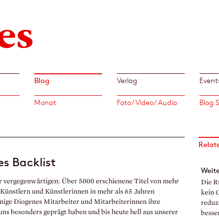
Blog
Verlag
Event
Monat
Foto/ Video/ Audio
Relat
es Backlist
Weite
 vergegenwärtigen: Über 5000 erschienene Titel von mehr
Die R
n, Künstlern und Künstlerinnen in mehr als 65 Jahren
kein 
inige Diogenes Mitarbeiter und Mitarbeiterinnen ihre
reduzi
uns besonders geprägt haben und bis heute hell aus unserer
besse