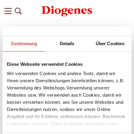
Filter
Zustimmung
Details
Über Cookies
Related
Tags
Featured
Diese Webseite verwendet Cookies
vor 7 Jahren
»Eine Gratwanderung zwischen
Wir verwenden Cookies und andere Tools, damit wir
unbarmherziger Realität und
Ihnen unsere Dienstleistungen bereitstellen können, z.B.
Verwendung des Webshops,Verwendung unserer
überbordender Phantasie« –
Websites usw. Wir verwenden auch Cookies, damit wir
Kenneth Bonert über seinen neuen
besser verstehen können, wie Sie unsere Websites und
Roman ›Der Anfang einer Zukunft‹
Dienstleistungen nutzen, sodass wir unser Online
Angebot und Ihr Erlebnis verbessern können. Bestimmte
Martin Helger, 16, mogelt sich durch eine jüdische Eliteschule
Funktionen unseres Online Angebots benötigen unter
in Johannesburg, die sein im Schrotthandel reich gewordener
Umständen die Verwendung von Cookies von
Vater Isaac finanziert, während sein Bruder Marcus gegen