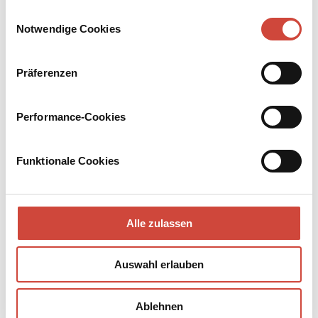
Drittanbietern.
Einwilligungsauswahl
Notwendige Cookies
Präferenzen
Performance-Cookies
Funktionale Cookies
Alle zulassen
Auswahl erlauben
↘
Download Bilddatei
Kaufen
Ablehnen