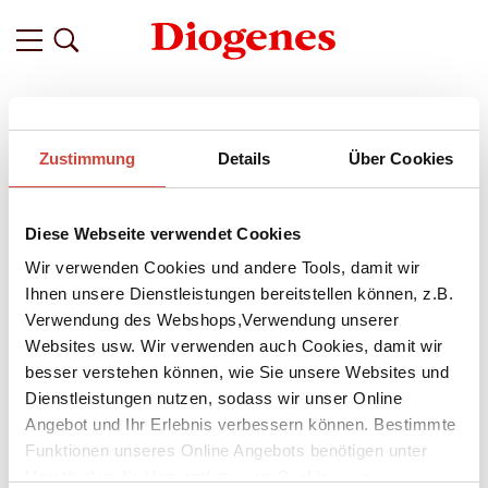
Filter
Zustimmung
Details
Über Cookies
Related
Tags
Featured
Diese Webseite verwendet Cookies
vor 11 Jahren
Diogenes kocht mit Bruno
Wir verwenden Cookies und andere Tools, damit wir
Ihnen unsere Dienstleistungen bereitstellen können, z.B.
Brunos Kochbuch
von
Martin Walker
gewann Anfang Juni
Verwendung des Webshops,Verwendung unserer
2015 bei den renommierten
Gourmand World Cookbook
Websites usw. Wir verwenden auch Cookies, damit wir
Awards
. Das musste gefeiert werden. In Zürich setzten wir
besser verstehen können, wie Sie unsere Websites und
die Rezepte aus dem Périgord einmal mehr in die
wohlschmeckende Tat um. Wir bitten zu Tisch!
Dienstleistungen nutzen, sodass wir unser Online
Angebot und Ihr Erlebnis verbessern können. Bestimmte
Funktionen unseres Online Angebots benötigen unter
Umständen die Verwendung von Cookies von