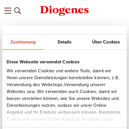
Filter
Zustimmung
Details
Über Cookies
Related
Tags
Featured
Diese Webseite verwendet Cookies
vor 10 Jahren
Donna Leon und Brunetti feiern 25.
Wir verwenden Cookies und andere Tools, damit wir
Jubiläum
Ihnen unsere Dienstleistungen bereitstellen können, z.B.
Verwendung des Webshops,Verwendung unserer
Seit fünfundzwanzig Fällen begleitet Commissario Guido
Websites usw. Wir verwenden auch Cookies, damit wir
Brunetti nun schon
Donna Leon
. Der Jubiläumsroman,
Ewige
besser verstehen können, wie Sie unsere Websites und
Jugend
, ist heute erschienen. Wir wollten mehr über das
Dienstleistungen nutzen, sodass wir unser Online
vertraute Verhältnis zwischen dem venezianischen Ermittler
Angebot und Ihr Erlebnis verbessern können. Bestimmte
und seiner Schöpferin erfahren und trafen die sympathische
Funktionen unseres Online Angebots benötigen unter
Bestsellerautorin zum Gespräch.
Umständen die Verwendung von Cookies von