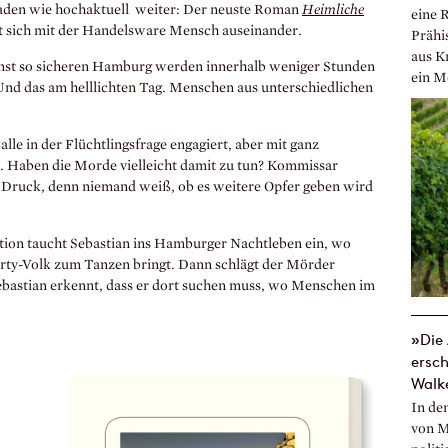
geladen wie hochaktuell weiter: Der neuste Roman
Heimliche
eine 
zt sich mit der Handelsware Mensch auseinander.
Prähi
aus K
 sonst so sicheren Hamburg werden innerhalb weniger Stunden
ein M
nd das am helllichten Tag. Menschen aus unterschiedlichen
 alle in der Flüchtlingsfrage engagiert, aber mit ganz
. Haben die Morde vielleicht damit zu tun? Kommissar
r Druck, denn niemand weiß, ob es weitere Opfer geben wird
tion taucht Sebastian ins Hamburger Nachtleben ein, wo
Party-Volk zum Tanzen bringt. Dann schlägt der Mörder
Sebastian erkennt, dass er dort suchen muss, wo Menschen im
»Die 
ersch
Walk
In de
von M