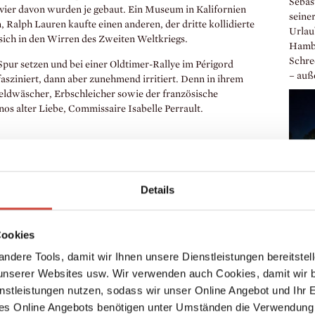
Sebas
vier davon wurden je gebaut. Ein Museum in Kalifornien
seine
, Ralph Lauren kaufte einen anderen, der dritte kollidierte
Urlaub
 sich in den Wirren des Zweiten Weltkriegs.
Hambu
Schre
Spur setzen und bei einer Oldtimer-Rallye im Périgord
– auße
fasziniert, dann aber zunehmend irritiert. Denn in ihrem
eldwäscher, Erbschleicher sowie der französische
nos alter Liebe, Commissaire Isabelle Perrault.
Details
Cookies
75 Ja
Mart
ndere Tools, damit wir Ihnen unsere Dienstleistungen bereitste
Marti
serer Websites usw. Wir verwenden auch Cookies, damit wir b
de po
nstleistungen nutzen, sodass wir unser Online Angebot und Ihr 
23.1.
es Online Angebots benötigen unter Umständen die Verwendung
gratu