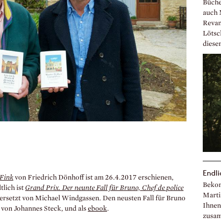
Büche
auch 
Revanc
Lötsc
diese
Endli
 Fink
von Friedrich Dönhoff ist am 26.4.2017 erschienen,
Bekom
tlich ist
Grand Prix. Der neunte Fall für Bruno, Chef de police
Marti
ersetzt von Michael Windgassen. Den neusten Fall für Bruno
Ihnen
n von Johannes Steck, und als
ebook
.
zusam