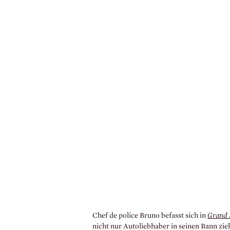
Chef de police Bruno befasst sich in
Grand 
nicht nur Autoliebhaber in seinen Bann zieh