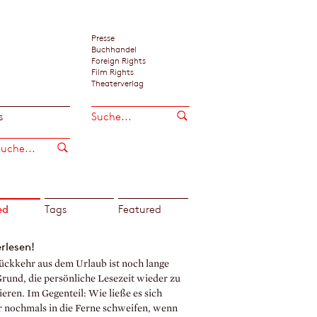
Presse
Buchhandel
Foreign Rights
Film Rights
Theaterverlag
s
ed
Tags
Featured
rlesen!
ückkehr aus dem Urlaub ist noch lange
Grund, die persönliche Lesezeit wieder zu
eren. Im Gegenteil: Wie ließe es sich
r nochmals in die Ferne schweifen, wenn