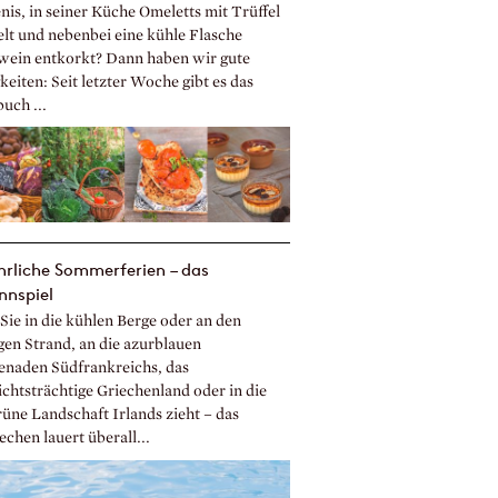
nis, in seiner Küche Omeletts mit Trüffel
elt und nebenbei eine kühle Flasche
ein entkorkt? Dann haben wir gute
eiten: Seit letzter Woche gibt es das
uch ...
rliche Sommerferien – das
nnspiel
Sie in die kühlen Berge oder an den
gen Strand, an die azurblauen
naden Südfrankreichs, das
ichtsträchtige Griechenland oder in die
rüne Landschaft Irlands zieht – das
chen lauert überall...