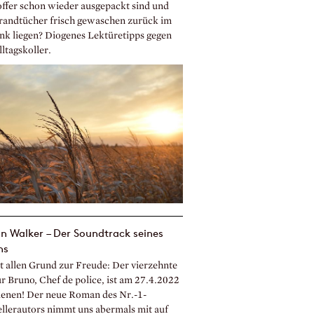
offer schon wieder ausgepackt sind und
trandtücher frisch gewaschen zurück im
nk liegen? Diogenes Lektüretipps gegen
ltagskoller.
n Walker – Der Soundtrack seines
ns
bt allen Grund zur Freude: Der vierzehnte
ür Bruno, Chef de police, ist am 27.4.2022
ienen! Der neue Roman des Nr.-1-
ellerautors nimmt uns abermals mit auf