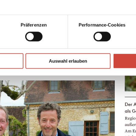
einer
Ein G
diesem
Präferenzen
Performance-Cookies
in Br
Auswahl erlauben
↘
Download Bilddatei
Der A
als G
Regio
außer
Am Er