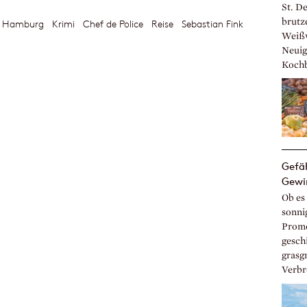
St. De
brutz
Hamburg
Krimi
Chef de Police
Reise
Sebastian Fink
Weißw
Neuigk
Kochb
Gefäh
Gewi
Ob es 
sonni
Prome
gesch
grasg
Verbre