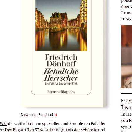
polit
über 
Bruno,
Dioge
Fried
The
↘
In He
Download Bilddatei
von F
Prix
derweil mit einem speziellen und komplexen Fall, der
sympa
t: Der Bugatti Typ 57SC Atlantic gilt als der schönste und