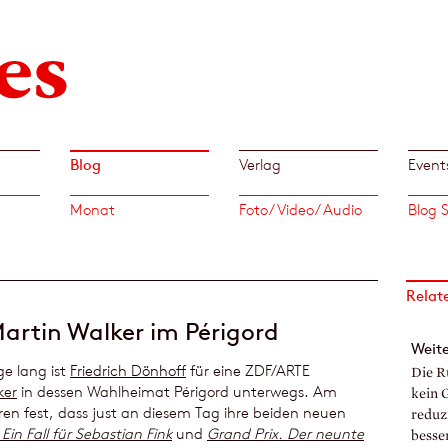
Blog
Verlag
Event
Monat
Foto/ Video/ Audio
Relat
artin Walker im Périgord
Weite
ge lang ist
Friedrich Dönhoff
für eine ZDF/ARTE
Die R
ker
in dessen Wahlheimat Périgord unterwegs. Am
kein 
ren fest, dass just an diesem Tag ihre beiden neuen
reduzi
Ein Fall für Sebastian Fink
und
Grand Prix. Der neunte
besse