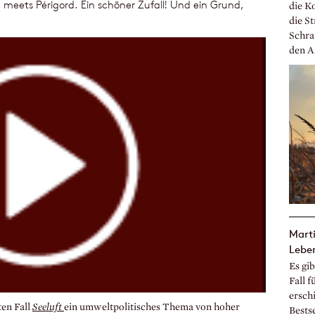
meets Périgord. Ein schöner Zufall! Und ein Grund,
die K
die S
Schra
den Al
Marti
Lebe
Es gi
Fall f
ersch
ten Fall
Seeluft
ein umweltpolitisches Thema von hoher
Bests