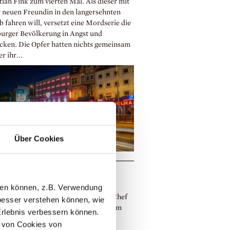
tian Fink zum vierten Mal. Als dieser mit
r neuen Freundin in den langersehnten
 fahren will, versetzt eine Mordserie die
rger Bevölkerung in Angst und
cken. Die Opfer hatten nichts gemeinsam
r ihr...
Über Cookies
hre – Ein Geburtstagskuchen für
in Walker
llen können, z.B. Verwendung
n Walker, der Schöpfer von Bruno, Chef
esser verstehen können, wie
lice und dessen Hund Balzac, feiert am
Erlebnis verbessern können.
2022 seinen 75. Geburtstag. Wir
 von Cookies von
lieren ganz herzlich! Und was darf an