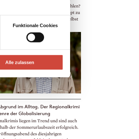
 gelungenen Geburtstagsfeier nicht fehlen?
eburtstagkuchen natürlich! Das Rezept zu
 hier liefert Martin Walker direkt selbst
Funktionale Cookies
unos Gartenkochbuch.
Alle zulassen
bgrund im Alltag. Der Regionalkrimi
enre der Globalisierung
nalkrimis liegen im Trend und sind auch
halb der Sommerurlaubszeit erfolgreich.
öffnungsabend des diesjahrigen