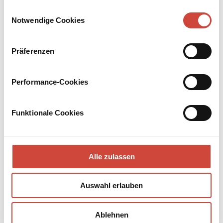
Drittanbietern.
ein fesselndes Zeitpanorama vom Kriegsende bis zu den
Einwilligungsauswahl
Achtzigern. Und nicht zuletzt: Es ist die Familiengeschichte
Notwendige Cookies
des Autors.
Präferenzen
Performance-Cookies
Funktionale Cookies
Alle zulassen
Auswahl erlauben
Foto: Fabian Raabe / © Diogenes Verlag
Ablehnen