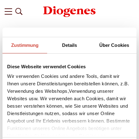
Filter
Zustimmung
Details
Über Cookies
Related
Tags
Featured
Diese Webseite verwendet Cookies
vor etwa einem Jahr
Christian Schünemann über die
Wir verwenden Cookies und andere Tools, damit wir
Hintergründe seines Romans ›Bis die
Ihnen unsere Dienstleistungen bereitstellen können, z.B.
Verwendung des Webshops,Verwendung unserer
Sonne scheint‹ – Ein Interview
Websites usw. Wir verwenden auch Cookies, damit wir
Christian Schünemanns Roman
Bis die Sonne scheint
ist eine
besser verstehen können, wie Sie unsere Websites und
Familiengeschichte wie eine Achterbahnfahrt, geschrieben in
Dienstleistungen nutzen, sodass wir unser Online
leichtfüßigem, lakonischem Ton. Es ist die Geschichte der
Angebot und Ihr Erlebnis verbessern können. Bestimmte
Familie Hormann, die ein großes Talent hat: Ruhe bewahren,
Funktionen unseres Online Angebots benötigen unter
auch wenn alles um sie zusammenbricht. Erzählt wird sie aus
Umständen die Verwendung von Cookies von
der Sicht des Sohns der Familie, Daniel. Zugleich lesen wir