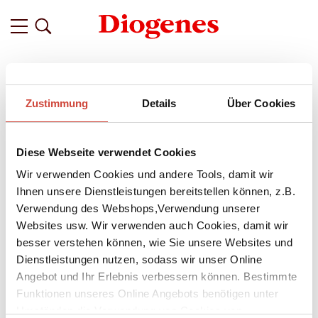
Filter
Zustimmung
Details
Über Cookies
Related
Tags
Featured
Diese Webseite verwendet Cookies
vor etwa einem Jahr
›Heute kein Abschied‹ – Daan
Wir verwenden Cookies und andere Tools, damit wir
Heerma van Voss' Gedanken zum
Ihnen unsere Dienstleistungen bereitstellen können, z.B.
Verwendung des Webshops,Verwendung unserer
Buch
Websites usw. Wir verwenden auch Cookies, damit wir
Wer war er wirklich, der Mann, den Tessel, Cat und Moor ihren
besser verstehen können, wie Sie unsere Websites und
Vater nannten? Nach seinem plötzlichen Tod beschäftigen
Dienstleistungen nutzen, sodass wir unser Online
Erinnerungen und ausbleibende Chancen auf Versöhnung die
Angebot und Ihr Erlebnis verbessern können. Bestimmte
drei Geschwister – aber auch Geheimnisse, die auf einmal ans
Funktionen unseres Online Angebots benötigen unter
Licht kommen.
Umständen die Verwendung von Cookies von