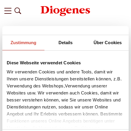
Filter
Zustimmung
Details
Über Cookies
Related
Tags
Featured
Diese Webseite verwendet Cookies
vor 11 Jahren
Lukas Hartmann Bonus-Texte
Wir verwenden Cookies und andere Tools, damit wir
Ihnen unsere Dienstleistungen bereitstellen können, z.B.
Vor 25 Jahren fiel in Berlin die Mauer – wie haben Sie die
Verwendung des Webshops,Verwendung unserer
Wende erlebt? In Lukas Hartmanns neuem Roman
Auf
Websites usw. Wir verwenden auch Cookies, damit wir
beiden Seiten
befragt die Hauptfigur, der Journalist Mario
besser verstehen können, wie Sie unsere Websites und
Sturzenegger, für eine Zeitschrift verschiedene Menschen aus
Deutschland und der Schweiz nach ihren Erinnerungen an
Dienstleistungen nutzen, sodass wir unser Online
die Jahre 1989/1990.
Angebot und Ihr Erlebnis verbessern können. Bestimmte
Funktionen unseres Online Angebots benötigen unter
Umständen die Verwendung von Cookies von