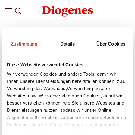
Filter
Zustimmung
Details
Über Cookies
Related
Tags
Featured
Diese Webseite verwendet Cookies
vor 10 Jahren
Ferienspaß mit dem kleinen Nick
Wir verwenden Cookies und andere Tools, damit wir
Ihnen unsere Dienstleistungen bereitstellen können, z.B.
Die letzte Schulstunde ist vielerlorts um, ein endlos langer
Verwendung des Webshops,Verwendung unserer
Sommer steht vor der Tür, das Schwimmbad lockt: Der große
Websites usw. Wir verwenden auch Cookies, damit wir
Spiel- und Bastelspaß kann beginnen! Mit dem kleinen Nick
besser verstehen können, wie Sie unsere Websites und
ist es doppelt lustig, deshalb schnell diese Freizeit- und
Ferienspiele herunterladen und tolle Abenteuer erleben.
Dienstleistungen nutzen, sodass wir unser Online
Angebot und Ihr Erlebnis verbessern können. Bestimmte
Funktionen unseres Online Angebots benötigen unter
Umständen die Verwendung von Cookies von