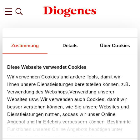
Filter
Zustimmung
Details
Über Cookies
Related
Tags
Featured
Diese Webseite verwendet Cookies
vor 11 Jahren
»Die Systeme haben versagt, wir
Wir verwenden Cookies und andere Tools, damit wir
brauchen kluge Mischformen.« –
Ihnen unsere Dienstleistungen bereitstellen können, z.B.
Verwendung des Webshops,Verwendung unserer
Lukas Hartmann Bonus-Texte
Websites usw. Wir verwenden auch Cookies, damit wir
Vor gut 25 Jahren fiel in Berlin die Mauer – wie haben Sie die
besser verstehen können, wie Sie unsere Websites und
Wende erlebt? In Lukas Hartmanns aktuellem Roman
Auf
Dienstleistungen nutzen, sodass wir unser Online
beiden Seiten
befragt die Hauptfigur, der Journalist Mario
Angebot und Ihr Erlebnis verbessern können. Bestimmte
Sturzenegger, für eine Zeitschrift verschiedene Menschen aus
Funktionen unseres Online Angebots benötigen unter
Deutschland und der Schweiz nach ihren Erinnerungen an
Umständen die Verwendung von Cookies von
die Jahre 1989/1990.