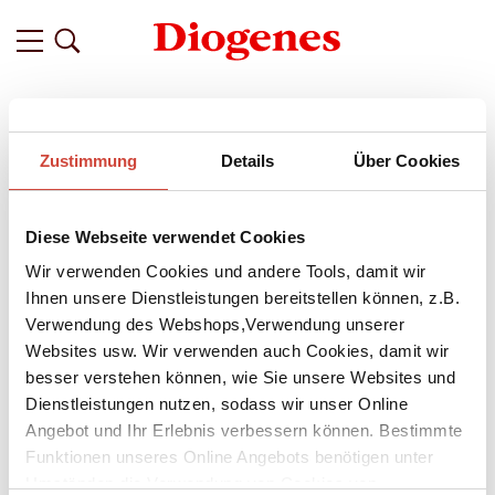
Filter
Zustimmung
Details
Über Cookies
Related
Tags
Featured
Diese Webseite verwendet Cookies
vor 10 Monaten
Diogenes auf der Frankfurter
Wir verwenden Cookies und andere Tools, damit wir
Buchmesse 2025 –
Ihnen unsere Dienstleistungen bereitstellen können, z.B.
Verwendung des Webshops,Verwendung unserer
Darauf freuen wir uns in diesem Jahr
Websites usw. Wir verwenden auch Cookies, damit wir
Die Vorfreude steigt, unsere Vorbereitungen laufen auf
besser verstehen können, wie Sie unsere Websites und
Hochtouren, und schon bald werden Koffer gepackt –
Dienstleistungen nutzen, sodass wir unser Online
Frankfurt ruft! Auch in diesem Jahr reisen wir zwischen dem
Angebot und Ihr Erlebnis verbessern können. Bestimmte
15. und 19. Oktober zur Frankfurter Buchmesse, begleitet von
Funktionen unseres Online Angebots benötigen unter
einigen Autor:innen aus unserem aktuellen Programm.
Julia
Umständen die Verwendung von Cookies von
Engelmann
,
Stefan Hertmans
,
Andrej Kurkow
und
Takis