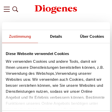
Filter
Zustimmung
Details
Über Cookies
Related
Tags
Featured
Diese Webseite verwendet Cookies
vor 11 Monaten
›Was wir wissen können‹ von Ian
Wir verwenden Cookies und andere Tools, damit wir
McEwan – eine exklusive Leseprobe
Ihnen unsere Dienstleistungen bereitstellen können, z.B.
Verwendung des Webshops,Verwendung unserer
Die Gegenwart aus der Zukunft betrachtet – der
Websites usw. Wir verwenden auch Cookies, damit wir
Literaturwissenschaftler Thomas Metcalfe taucht im Jahr
besser verstehen können, wie Sie unsere Websites und
2119 tief in die Vergangenheit ein, um die Zeit von 1990 bis
Dienstleistungen nutzen, sodass wir unser Online
2030 zu erforschen.
Angebot und Ihr Erlebnis verbessern können. Bestimmte
Was wir wissen können
, der neue Roman von
Ian McEwan
,
Funktionen unseres Online Angebots benötigen unter
spielt in einer versunkenen Welt, dreht sich um eine
geheimnisvolle Frau und eine erschütternde Wahrheit. Der
Umständen die Verwendung von Cookies von