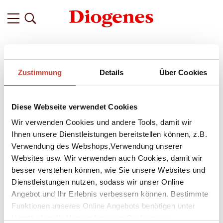
Filter
Zustimmung
Details
Über Cookies
Related
Tags
Featured
Diese Webseite verwendet Cookies
vor 7 Jahren
Christoph Poschenrieder im
Wir verwenden Cookies und andere Tools, damit wir
Gespräch über ›Der unsichtbare
Ihnen unsere Dienstleistungen bereitstellen können, z.B.
Verwendung des Webshops,Verwendung unserer
Roman‹
Websites usw. Wir verwenden auch Cookies, damit wir
Wer ist schuld am Ersten Weltkrieg? Im Jahr 1918 wird die
besser verstehen können, wie Sie unsere Websites und
Frage immer drängender. Da erhält der Bestsellerautor
Dienstleistungen nutzen, sodass wir unser Online
Gustav Meyrink in seiner Villa am Starnberger See ein
Angebot und Ihr Erlebnis verbessern können. Bestimmte
Angebot vom Auswärtigen Amt: Ob er – gegen gutes
Funktionen unseres Online Angebots benötigen unter
Honorar – bereit wäre, einen Roman zu schreiben, der den
Umständen die Verwendung von Cookies von
Freimaurern die Verantwortung für das Blutvergießen