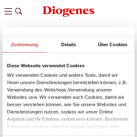
Filter
Zustimmung
Details
Über Cookies
Related
Tags
Featured
Diese Webseite verwendet Cookies
vor 4 Jahren
»Bleiben wir Freunde, obwohl – oder
Wir verwenden Cookies und andere Tools, damit wir
gerade weil?«
Ihnen unsere Dienstleistungen bereitstellen können, z.B.
Verwendung des Webshops,Verwendung unserer
Ein Interview mit Christoph
Websites usw. Wir verwenden auch Cookies, damit wir
Poschenrieder
besser verstehen können, wie Sie unsere Websites und
Dienstleistungen nutzen, sodass wir unser Online
Ihr neuer Roman
Ein Leben lang
ist inspiriert von einem
Angebot und Ihr Erlebnis verbessern können. Bestimmte
Gerichtsfall, der in Deutschland vor etwa 15 Jahren für großes
Funktionen unseres Online Angebots benötigen unter
Aufsehen sorgte: dem sogenannten Münchner Parkhausmord.
Warum hat dieser Stoff Ihr Interesse geweckt und wieso haben
Umständen die Verwendung von Cookies von