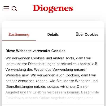
Filter
Zustimmung
Details
Über Cookies
Related
Tags
Featured
Diese Webseite verwendet Cookies
vor 12 Jahren
Friedrich Dönhoff im Interview mit
Wir verwenden Cookies und andere Tools, damit wir
Jerry Rosenstein zum 27. Januar 2015
Ihnen unsere Dienstleistungen bereitstellen können, z.B.
Verwendung des Webshops,Verwendung unserer
Jerry Rosenstein, geboren 1927 in Hessen, wurde im Alter von
Websites usw. Wir verwenden auch Cookies, damit wir
15 Jahren mit seinen Eltern von den Nationalsozialisten
besser verstehen können, wie Sie unsere Websites und
deportiert, kam von Amsterdam über die
Dienstleistungen nutzen, sodass wir unser Online
Konzentrationslager Westerbork und Theresienstadt nach
Angebot und Ihr Erlebnis verbessern können. Bestimmte
Auschwitz. Jerry Rosenstein hat – wie seine Eltern – überlebt.
Funktionen unseres Online Angebots benötigen unter
Seit 1949 ist er in San Francisco zuhause.
Umständen die Verwendung von Cookies von