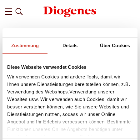
Filter
Zustimmung
Details
Über Cookies
Related
Tags
Featured
Diese Webseite verwendet Cookies
vor 12 Jahren
Julian Barnes über Georges Simenon
Wir verwenden Cookies und andere Tools, damit wir
und Maigrets Frankreich
Ihnen unsere Dienstleistungen bereitstellen können, z.B.
Verwendung des Webshops,Verwendung unserer
Von Julian Barnes
Websites usw. Wir verwenden auch Cookies, damit wir
besser verstehen können, wie Sie unsere Websites und
Georges Simenon kehrt zurück
Dienstleistungen nutzen, sodass wir unser Online
Georges Simenon (1903 – 1989), Verfasser von zunächst
Angebot und Ihr Erlebnis verbessern können. Bestimmte
Groschenromanen, dann Krimis und romans durs (genannt
Funktionen unseres Online Angebots benötigen unter
Maigrets und Non-Maigrets), schrieb rasend schnell, hatte
Umständen die Verwendung von Cookies von
eine Abneigung gegen Literatur mit einem großen L und