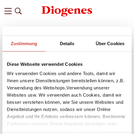
Filter
Zustimmung
Details
Über Cookies
Related
Tags
Featured
Diese Webseite verwendet Cookies
vor 11 Jahren
Petros Markaris: »Griechen sind wir
Wir verwenden Cookies und andere Tools, damit wir
nicht durch Geburt, sondern durch
Ihnen unsere Dienstleistungen bereitstellen können, z.B.
Verwendung des Webshops,Verwendung unserer
Teilhabe an der griechischen
Websites usw. Wir verwenden auch Cookies, damit wir
Bildung.«
besser verstehen können, wie Sie unsere Websites und
Dienstleistungen nutzen, sodass wir unser Online
Übersetzerin
Michaela Prinzinger
spricht mit dem beliebten
Angebot und Ihr Erlebnis verbessern können. Bestimmte
griechischen Autor über »Deutsches« und »Griechisches« in
seinem Leben und Werk. Der »vierte« Band der Krisen-Trilogie
Funktionen unseres Online Angebots benötigen unter
bildet den Ausgangspunkt für Rückschau und Ausblick.
Umständen die Verwendung von Cookies von