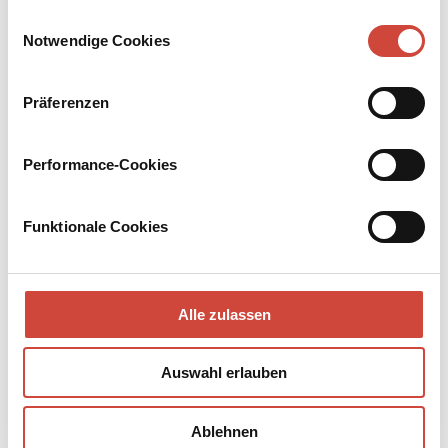
Sowohl Autor als auch Übersetzerin hoffen, zu neuen Ufern –
Drittanbietern.
Einwilligungsauswahl
jenseits der Krise – aufbrechen zu können!
Notwendige Cookies
Präferenzen
Performance-Cookies
Funktionale Cookies
Alle zulassen
Auswahl erlauben
Ablehnen